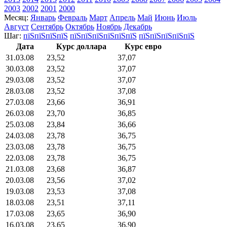
2003
2002
2001
2000
Месяц:
Январь
Февраль
Март
Апрель
Май
Июнь
Июль
Август
Сентябрь
Октябрь
Ноябрь
Декабрь
Шаг:
пїЅпїЅпїЅпїЅ
пїЅпїЅпїЅпїЅпїЅпїЅ
пїЅпїЅпїЅпїЅпїЅ
Дата
Курс доллара
Курс евро
31.03.08
23,52
37,07
30.03.08
23,52
37,07
29.03.08
23,52
37,07
28.03.08
23,52
37,08
27.03.08
23,66
36,91
26.03.08
23,70
36,85
25.03.08
23,84
36,66
24.03.08
23,78
36,75
23.03.08
23,78
36,75
22.03.08
23,78
36,75
21.03.08
23,68
36,87
20.03.08
23,56
37,02
19.03.08
23,53
37,08
18.03.08
23,51
37,11
17.03.08
23,65
36,90
16.03.08
23,65
36,90