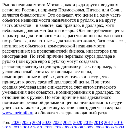
Рынок недвижимости Москвы, как и ряда других ведущих
регионов России, например Подмосковья, Питера или Сочи,
является бивалютным. Это означает, что цены на одну часть
объектов недвижимости назначаются в рублях, а на другу
часть объектов – в валюте, как правило, в долларах, хотя
небольшая доля может быть и в евро. Обычно рублевые цены
характерны для типового жилья, рассчитанного на массового
потребителя, а валютные – для элитного жилья, бизнес-класса,
нетиповых объектов и коммерческой недвижимости,
рассчитанных на представителей бизнеса, инвесторов или
иностранцев. По этой причине перепады курса доллара к
рублю (или курса евро к рублю) могут создавать
разнонаправленную ценовую динамику. Так, например, в
условиях ослабления курса доллара все цены,
номинированные в рублях, автоматически растут, что
приводит к росту средней долларовой цены. При этом
средняя рублевая цена снижается за счет автоматического
уменьшения цен объектов, номинированных в долларах, по
отношению к рублю. По этой причине для адекватного
понимания реальной динамики цен на недвижимость следует
учитывать также и динамику курсов валют, для чего журнал
www.metrinfo.ru
и обновляет ежедневно данный раздел.
Год:
2026
2025
2024
2023
2022
2021
2020
2019
2018
2017
2016
2015
2014
2013
2012
2011
2010
2009
2008
2007
2006
2005
2004