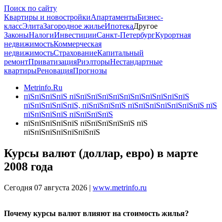
Поиск по сайту
Квартиры и новостройки
Апартаменты
Бизнес-
класс
Элита
Загородное жилье
Ипотека
Другое
Законы
Налоги
Инвестиции
Санкт-Петербург
Курортная
недвижимость
Коммерческая
недвижимость
Страхование
Капитальный
ремонт
Приватизация
Риэлторы
Нестандартные
квартиры
Реновация
Прогнозы
Metrinfo.Ru
пїЅпїЅпїЅпїЅ пїЅпїЅпїЅпїЅпїЅпїЅпїЅпїЅпїЅпїЅпїЅ
пїЅпїЅпїЅпїЅпїЅ, пїЅпїЅпїЅпїЅ пїЅпїЅпїЅпїЅпїЅпїЅпїЅ пїЅ
пїЅпїЅпїЅпїЅ пїЅпїЅпїЅпїЅ
пїЅпїЅпїЅпїЅпїЅ пїЅпїЅпїЅпїЅпїЅ пїЅ
пїЅпїЅпїЅпїЅпїЅпїЅпїЅ
Курсы валют (доллар, евро) в марте
2008 года
Сегодня 07 августа 2026 |
www.metrinfo.ru
Почему курсы валют влияют на стоимость жилья?