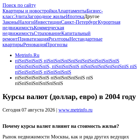
Поиск по сайту
Квартиры и новостройки
Апартаменты
Бизнес-
класс
Элита
Загородное жилье
Ипотека
Другое
Законы
Налоги
Инвестиции
Санкт-Петербург
Курортная
недвижимость
Коммерческая
недвижимость
Страхование
Капитальный
ремонт
Приватизация
Риэлторы
Нестандартные
квартиры
Реновация
Прогнозы
Metrinfo.Ru
пїЅпїЅпїЅпїЅ пїЅпїЅпїЅпїЅпїЅпїЅпїЅпїЅпїЅпїЅпїЅ
пїЅпїЅпїЅпїЅпїЅ, пїЅпїЅпїЅпїЅ пїЅпїЅпїЅпїЅпїЅпїЅпїЅ пїЅ
пїЅпїЅпїЅпїЅ пїЅпїЅпїЅпїЅ
пїЅпїЅпїЅпїЅпїЅ пїЅпїЅпїЅпїЅпїЅ пїЅ
пїЅпїЅпїЅпїЅпїЅпїЅпїЅ
Курсы валют (доллар, евро) в 2004 году
Сегодня 07 августа 2026 |
www.metrinfo.ru
Почему курсы валют влияют на стоимость жилья?
Рынок недвижимости Москвы, как и ряда других ведущих