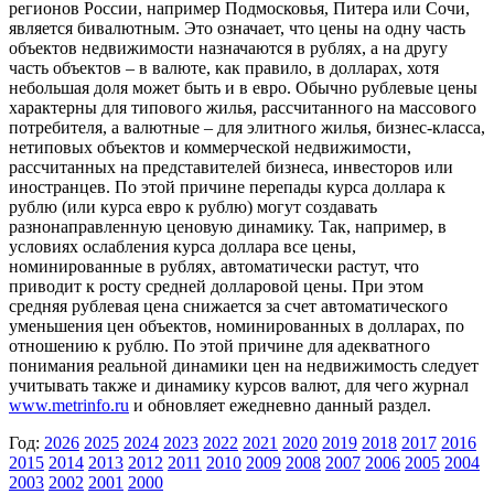
регионов России, например Подмосковья, Питера или Сочи,
является бивалютным. Это означает, что цены на одну часть
объектов недвижимости назначаются в рублях, а на другу
часть объектов – в валюте, как правило, в долларах, хотя
небольшая доля может быть и в евро. Обычно рублевые цены
характерны для типового жилья, рассчитанного на массового
потребителя, а валютные – для элитного жилья, бизнес-класса,
нетиповых объектов и коммерческой недвижимости,
рассчитанных на представителей бизнеса, инвесторов или
иностранцев. По этой причине перепады курса доллара к
рублю (или курса евро к рублю) могут создавать
разнонаправленную ценовую динамику. Так, например, в
условиях ослабления курса доллара все цены,
номинированные в рублях, автоматически растут, что
приводит к росту средней долларовой цены. При этом
средняя рублевая цена снижается за счет автоматического
уменьшения цен объектов, номинированных в долларах, по
отношению к рублю. По этой причине для адекватного
понимания реальной динамики цен на недвижимость следует
учитывать также и динамику курсов валют, для чего журнал
www.metrinfo.ru
и обновляет ежедневно данный раздел.
Год:
2026
2025
2024
2023
2022
2021
2020
2019
2018
2017
2016
2015
2014
2013
2012
2011
2010
2009
2008
2007
2006
2005
2004
2003
2002
2001
2000