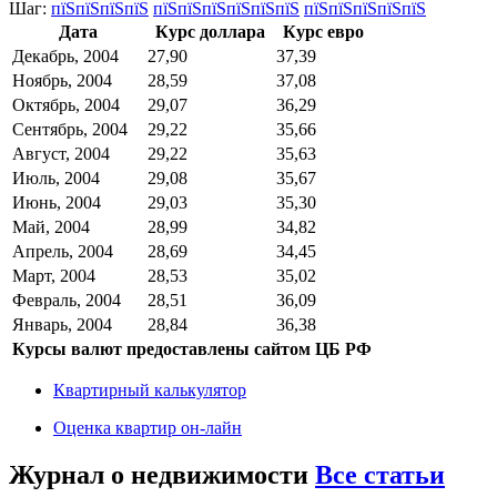
Шаг:
пїЅпїЅпїЅпїЅ
пїЅпїЅпїЅпїЅпїЅпїЅ
пїЅпїЅпїЅпїЅпїЅ
Дата
Курс доллара
Курс евро
Декабрь, 2004
27,90
37,39
Ноябрь, 2004
28,59
37,08
Октябрь, 2004
29,07
36,29
Сентябрь, 2004
29,22
35,66
Август, 2004
29,22
35,63
Июль, 2004
29,08
35,67
Июнь, 2004
29,03
35,30
Май, 2004
28,99
34,82
Апрель, 2004
28,69
34,45
Март, 2004
28,53
35,02
Февраль, 2004
28,51
36,09
Январь, 2004
28,84
36,38
Курсы валют предоставлены сайтом ЦБ РФ
Квартирный калькулятор
Оценка квартир он-лайн
Журнал о недвижимости
Все статьи