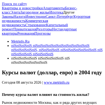
Поиск по сайту
Квартиры и новостройки
Апартаменты
Бизнес-
класс
Элита
Загородное жилье
Ипотека
Другое
Законы
Налоги
Инвестиции
Санкт-Петербург
Курортная
недвижимость
Коммерческая
недвижимость
Страхование
Капитальный
ремонт
Приватизация
Риэлторы
Нестандартные
квартиры
Реновация
Прогнозы
Metrinfo.Ru
пїЅпїЅпїЅпїЅ пїЅпїЅпїЅпїЅпїЅпїЅпїЅпїЅпїЅпїЅпїЅ
пїЅпїЅпїЅпїЅпїЅ, пїЅпїЅпїЅпїЅ пїЅпїЅпїЅпїЅпїЅпїЅпїЅ пїЅ
пїЅпїЅпїЅпїЅ пїЅпїЅпїЅпїЅ
пїЅпїЅпїЅпїЅпїЅ пїЅпїЅпїЅпїЅпїЅ пїЅ
пїЅпїЅпїЅпїЅпїЅпїЅпїЅ
Курсы валют (доллар, евро) в 2004 году
Сегодня 08 августа 2026 |
www.metrinfo.ru
Почему курсы валют влияют на стоимость жилья?
Рынок недвижимости Москвы, как и ряда других ведущих