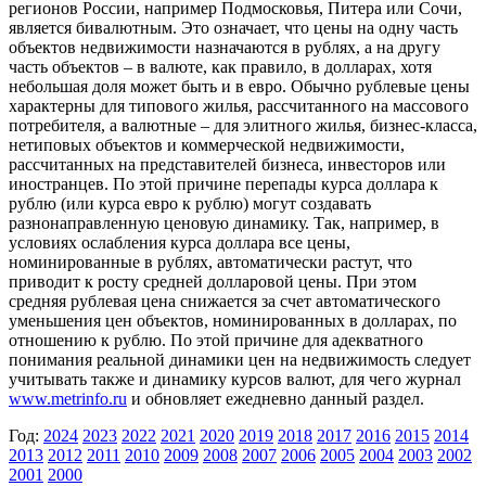
регионов России, например Подмосковья, Питера или Сочи,
является бивалютным. Это означает, что цены на одну часть
объектов недвижимости назначаются в рублях, а на другу
часть объектов – в валюте, как правило, в долларах, хотя
небольшая доля может быть и в евро. Обычно рублевые цены
характерны для типового жилья, рассчитанного на массового
потребителя, а валютные – для элитного жилья, бизнес-класса,
нетиповых объектов и коммерческой недвижимости,
рассчитанных на представителей бизнеса, инвесторов или
иностранцев. По этой причине перепады курса доллара к
рублю (или курса евро к рублю) могут создавать
разнонаправленную ценовую динамику. Так, например, в
условиях ослабления курса доллара все цены,
номинированные в рублях, автоматически растут, что
приводит к росту средней долларовой цены. При этом
средняя рублевая цена снижается за счет автоматического
уменьшения цен объектов, номинированных в долларах, по
отношению к рублю. По этой причине для адекватного
понимания реальной динамики цен на недвижимость следует
учитывать также и динамику курсов валют, для чего журнал
www.metrinfo.ru
и обновляет ежедневно данный раздел.
Год:
2024
2023
2022
2021
2020
2019
2018
2017
2016
2015
2014
2013
2012
2011
2010
2009
2008
2007
2006
2005
2004
2003
2002
2001
2000