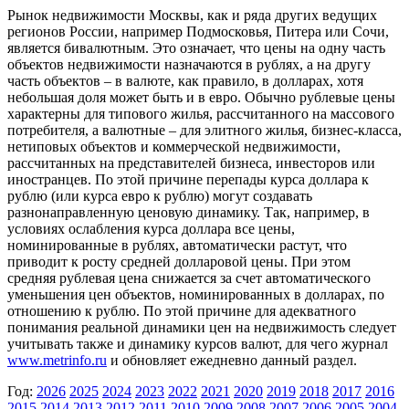
Рынок недвижимости Москвы, как и ряда других ведущих
регионов России, например Подмосковья, Питера или Сочи,
является бивалютным. Это означает, что цены на одну часть
объектов недвижимости назначаются в рублях, а на другу
часть объектов – в валюте, как правило, в долларах, хотя
небольшая доля может быть и в евро. Обычно рублевые цены
характерны для типового жилья, рассчитанного на массового
потребителя, а валютные – для элитного жилья, бизнес-класса,
нетиповых объектов и коммерческой недвижимости,
рассчитанных на представителей бизнеса, инвесторов или
иностранцев. По этой причине перепады курса доллара к
рублю (или курса евро к рублю) могут создавать
разнонаправленную ценовую динамику. Так, например, в
условиях ослабления курса доллара все цены,
номинированные в рублях, автоматически растут, что
приводит к росту средней долларовой цены. При этом
средняя рублевая цена снижается за счет автоматического
уменьшения цен объектов, номинированных в долларах, по
отношению к рублю. По этой причине для адекватного
понимания реальной динамики цен на недвижимость следует
учитывать также и динамику курсов валют, для чего журнал
www.metrinfo.ru
и обновляет ежедневно данный раздел.
Год:
2026
2025
2024
2023
2022
2021
2020
2019
2018
2017
2016
2015
2014
2013
2012
2011
2010
2009
2008
2007
2006
2005
2004