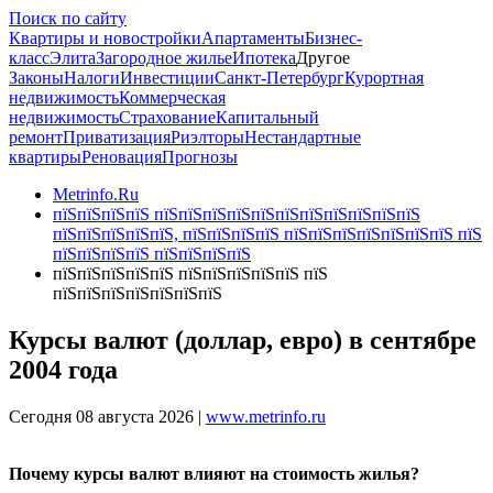
Поиск по сайту
Квартиры и новостройки
Апартаменты
Бизнес-
класс
Элита
Загородное жилье
Ипотека
Другое
Законы
Налоги
Инвестиции
Санкт-Петербург
Курортная
недвижимость
Коммерческая
недвижимость
Страхование
Капитальный
ремонт
Приватизация
Риэлторы
Нестандартные
квартиры
Реновация
Прогнозы
Metrinfo.Ru
пїЅпїЅпїЅпїЅ пїЅпїЅпїЅпїЅпїЅпїЅпїЅпїЅпїЅпїЅпїЅ
пїЅпїЅпїЅпїЅпїЅ, пїЅпїЅпїЅпїЅ пїЅпїЅпїЅпїЅпїЅпїЅпїЅ пїЅ
пїЅпїЅпїЅпїЅ пїЅпїЅпїЅпїЅ
пїЅпїЅпїЅпїЅпїЅ пїЅпїЅпїЅпїЅпїЅ пїЅ
пїЅпїЅпїЅпїЅпїЅпїЅпїЅ
Курсы валют (доллар, евро) в сентябре
2004 года
Сегодня 08 августа 2026 |
www.metrinfo.ru
Почему курсы валют влияют на стоимость жилья?