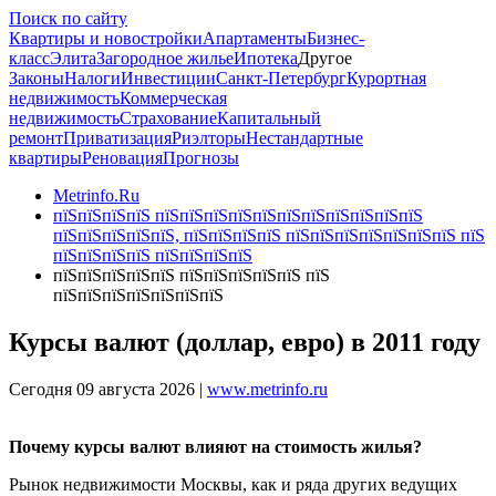
Поиск по сайту
Квартиры и новостройки
Апартаменты
Бизнес-
класс
Элита
Загородное жилье
Ипотека
Другое
Законы
Налоги
Инвестиции
Санкт-Петербург
Курортная
недвижимость
Коммерческая
недвижимость
Страхование
Капитальный
ремонт
Приватизация
Риэлторы
Нестандартные
квартиры
Реновация
Прогнозы
Metrinfo.Ru
пїЅпїЅпїЅпїЅ пїЅпїЅпїЅпїЅпїЅпїЅпїЅпїЅпїЅпїЅпїЅ
пїЅпїЅпїЅпїЅпїЅ, пїЅпїЅпїЅпїЅ пїЅпїЅпїЅпїЅпїЅпїЅпїЅ пїЅ
пїЅпїЅпїЅпїЅ пїЅпїЅпїЅпїЅ
пїЅпїЅпїЅпїЅпїЅ пїЅпїЅпїЅпїЅпїЅ пїЅ
пїЅпїЅпїЅпїЅпїЅпїЅпїЅ
Курсы валют (доллар, евро) в 2011 году
Сегодня 09 августа 2026 |
www.metrinfo.ru
Почему курсы валют влияют на стоимость жилья?
Рынок недвижимости Москвы, как и ряда других ведущих