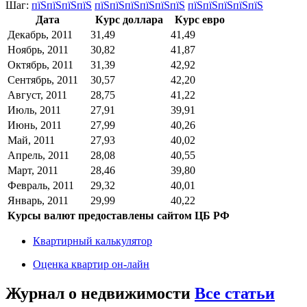
Шаг:
пїЅпїЅпїЅпїЅ
пїЅпїЅпїЅпїЅпїЅпїЅ
пїЅпїЅпїЅпїЅпїЅ
Дата
Курс доллара
Курс евро
Декабрь, 2011
31,49
41,49
Ноябрь, 2011
30,82
41,87
Октябрь, 2011
31,39
42,92
Сентябрь, 2011
30,57
42,20
Август, 2011
28,75
41,22
Июль, 2011
27,91
39,91
Июнь, 2011
27,99
40,26
Май, 2011
27,93
40,02
Апрель, 2011
28,08
40,55
Март, 2011
28,46
39,80
Февраль, 2011
29,32
40,01
Январь, 2011
29,99
40,22
Курсы валют предоставлены сайтом ЦБ РФ
Квартирный калькулятор
Оценка квартир он-лайн
Журнал о недвижимости
Все статьи