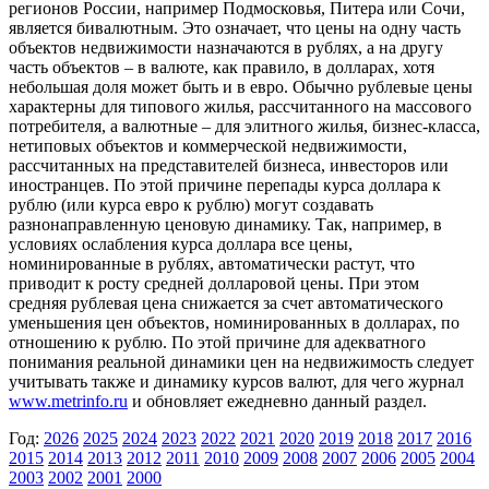
регионов России, например Подмосковья, Питера или Сочи,
является бивалютным. Это означает, что цены на одну часть
объектов недвижимости назначаются в рублях, а на другу
часть объектов – в валюте, как правило, в долларах, хотя
небольшая доля может быть и в евро. Обычно рублевые цены
характерны для типового жилья, рассчитанного на массового
потребителя, а валютные – для элитного жилья, бизнес-класса,
нетиповых объектов и коммерческой недвижимости,
рассчитанных на представителей бизнеса, инвесторов или
иностранцев. По этой причине перепады курса доллара к
рублю (или курса евро к рублю) могут создавать
разнонаправленную ценовую динамику. Так, например, в
условиях ослабления курса доллара все цены,
номинированные в рублях, автоматически растут, что
приводит к росту средней долларовой цены. При этом
средняя рублевая цена снижается за счет автоматического
уменьшения цен объектов, номинированных в долларах, по
отношению к рублю. По этой причине для адекватного
понимания реальной динамики цен на недвижимость следует
учитывать также и динамику курсов валют, для чего журнал
www.metrinfo.ru
и обновляет ежедневно данный раздел.
Год:
2026
2025
2024
2023
2022
2021
2020
2019
2018
2017
2016
2015
2014
2013
2012
2011
2010
2009
2008
2007
2006
2005
2004
2003
2002
2001
2000