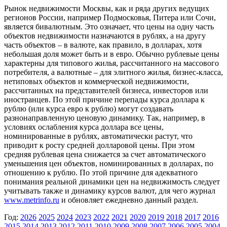
Рынок недвижимости Москвы, как и ряда других ведущих
регионов России, например Подмосковья, Питера или Сочи,
является бивалютным. Это означает, что цены на одну часть
объектов недвижимости назначаются в рублях, а на другу
часть объектов – в валюте, как правило, в долларах, хотя
небольшая доля может быть и в евро. Обычно рублевые цены
характерны для типового жилья, рассчитанного на массового
потребителя, а валютные – для элитного жилья, бизнес-класса,
нетиповых объектов и коммерческой недвижимости,
рассчитанных на представителей бизнеса, инвесторов или
иностранцев. По этой причине перепады курса доллара к
рублю (или курса евро к рублю) могут создавать
разнонаправленную ценовую динамику. Так, например, в
условиях ослабления курса доллара все цены,
номинированные в рублях, автоматически растут, что
приводит к росту средней долларовой цены. При этом
средняя рублевая цена снижается за счет автоматического
уменьшения цен объектов, номинированных в долларах, по
отношению к рублю. По этой причине для адекватного
понимания реальной динамики цен на недвижимость следует
учитывать также и динамику курсов валют, для чего журнал
www.metrinfo.ru
и обновляет ежедневно данный раздел.
Год:
2026
2025
2024
2023
2022
2021
2020
2019
2018
2017
2016
2015
2014
2013
2012
2011
2010
2009
2008
2007
2006
2005
2004