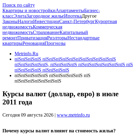
Поиск по сайту
Квартиры и новостройки
Апартаменты
Бизнес-
класс
Элита
Загородное жилье
Ипотека
Другое
Законы
Налоги
Инвестиции
Санкт-Петербург
Курортная
недвижимость
Коммерческая
недвижимость
Страхование
Капитальный
ремонт
Приватизация
Риэлторы
Нестандартные
квартиры
Реновация
Прогнозы
Metrinfo.Ru
пїЅпїЅпїЅпїЅ пїЅпїЅпїЅпїЅпїЅпїЅпїЅпїЅпїЅпїЅпїЅ
пїЅпїЅпїЅпїЅпїЅ, пїЅпїЅпїЅпїЅ пїЅпїЅпїЅпїЅпїЅпїЅпїЅ пїЅ
пїЅпїЅпїЅпїЅ пїЅпїЅпїЅпїЅ
пїЅпїЅпїЅпїЅпїЅ пїЅпїЅпїЅпїЅпїЅ пїЅ
пїЅпїЅпїЅпїЅпїЅпїЅпїЅ
Курсы валют (доллар, евро) в июле
2011 года
Сегодня 09 августа 2026 |
www.metrinfo.ru
Почему курсы валют влияют на стоимость жилья?