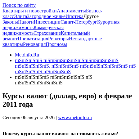
Поиск по сайту
Квартиры и новостройки
Апартаменты
Бизнес-
класс
Элита
Загородное жилье
Ипотека
Другое
Законы
Налоги
Инвестиции
Санкт-Петербург
Курортная
недвижимость
Коммерческая
недвижимость
Страхование
Капитальный
ремонт
Приватизация
Риэлторы
Нестандартные
квартиры
Реновация
Прогнозы
Metrinfo.Ru
пїЅпїЅпїЅпїЅ пїЅпїЅпїЅпїЅпїЅпїЅпїЅпїЅпїЅпїЅпїЅ
пїЅпїЅпїЅпїЅпїЅ, пїЅпїЅпїЅпїЅ пїЅпїЅпїЅпїЅпїЅпїЅпїЅ пїЅ
пїЅпїЅпїЅпїЅ пїЅпїЅпїЅпїЅ
пїЅпїЅпїЅпїЅпїЅ пїЅпїЅпїЅпїЅпїЅ пїЅ
пїЅпїЅпїЅпїЅпїЅпїЅпїЅ
Курсы валют (доллар, евро) в феврале
2011 года
Сегодня 06 августа 2026 |
www.metrinfo.ru
Почему курсы валют влияют на стоимость жилья?