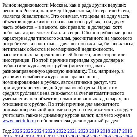
Рынок недвижимости Москвы, как и ряда других ведущих
регионов России, например Подмосковья, Питера или Сочи,
является бивалютным. Это означает, что цены на одну часть
объектов недвижимости назначаются в рублях, а на другу
часть объектов – в валюте, как правило, в долларах, хотя
небольшая доля может быть и в евро. Обычно рублевые цены
характерны для типового жилья, рассчитанного на массового
потребителя, а валютные – для элитного жилья, бизнес-класса,
нетиповых объектов и коммерческой недвижимости,
рассчитанных на представителей бизнеса, инвесторов или
иностранцев. По этой причине перепады курса доллара к
рублю (или курса евро к рублю) могут создавать
разнонаправленную ценовую динамику. Так, например, в
условиях ослабления курса доллара все цены,
номинированные в рублях, автоматически растут, что
приводит к росту средней долларовой цены. При этом
средняя рублевая цена снижается за счет автоматического
уменьшения цен объектов, номинированных в долларах, по
отношению к рублю. По этой причине для адекватного
понимания реальной динамики цен на недвижимость следует
учитывать также и динамику курсов валют, для чего журнал
www.metrinfo.ru
и обновляет ежедневно данный раздел.
Год:
2026
2025
2024
2023
2022
2021
2020
2019
2018
2017
2016
2015
2014
2013
2012
2011
2010
2009
2008
2007
2006
2005
2004