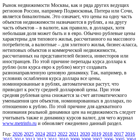
Рынок недвижимости Москвы, как и ряда других ведущих
регионов России, например Подмосковья, Питера или Сочи,
является бивалютным. Это означает, что цены на одну часть
объектов недвижимости назначаются в рублях, а на другу
часть объектов – в валюте, как правило, в долларах, хотя
небольшая доля может быть и в евро. Обычно рублевые цены
характерны для типового жилья, рассчитанного на массового
потребителя, а валютные – для элитного жилья, бизнес-класса,
нетиповых объектов и коммерческой недвижимости,
рассчитанных на представителей бизнеса, инвесторов или
иностранцев. По этой причине перепады курса доллара к
рублю (или курса евро к рублю) могут создавать
разнонаправленную ценовую динамику. Так, например, в
условиях ослабления курса доллара все цены,
номинированные в рублях, автоматически растут, что
приводит к росту средней долларовой цены. При этом
средняя рублевая цена снижается за счет автоматического
уменьшения цен объектов, номинированных в долларах, по
отношению к рублю. По этой причине для адекватного
понимания реальной динамики цен на недвижимость следует
учитывать также и динамику курсов валют, для чего журнал
www.metrinfo.ru
и обновляет ежедневно данный раздел.
Год:
2026
2025
2024
2023
2022
2021
2020
2019
2018
2017
2016
2015
2014
2013
2012
2011
2010
2009
2008
2007
2006
2005
2004