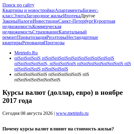
Поиск по сайту
Квартиры и новостройки
Апартаменты
Бизнес-
класс
Элита
Загородное жилье
Ипотека
Другое
Законы
Налоги
Инвестиции
Санкт-Петербург
Курортная
недвижимость
Коммерческая
недвижимость
Страхование
Капитальный
ремонт
Приватизация
Риэлторы
Нестандартные
квартиры
Реновация
Прогнозы
Metrinfo.Ru
пїЅпїЅпїЅпїЅ пїЅпїЅпїЅпїЅпїЅпїЅпїЅпїЅпїЅпїЅпїЅ
пїЅпїЅпїЅпїЅпїЅ, пїЅпїЅпїЅпїЅ пїЅпїЅпїЅпїЅпїЅпїЅпїЅ пїЅ
пїЅпїЅпїЅпїЅ пїЅпїЅпїЅпїЅ
пїЅпїЅпїЅпїЅпїЅ пїЅпїЅпїЅпїЅпїЅ пїЅ
пїЅпїЅпїЅпїЅпїЅпїЅпїЅ
Курсы валют (доллар, евро) в ноябре
2017 года
Сегодня 08 августа 2026 |
www.metrinfo.ru
Почему курсы валют влияют на стоимость жилья?