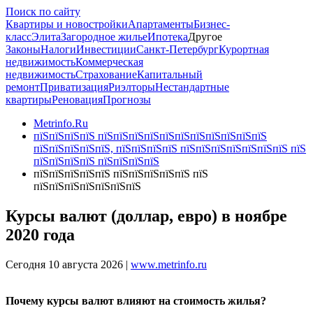
Поиск по сайту
Квартиры и новостройки
Апартаменты
Бизнес-
класс
Элита
Загородное жилье
Ипотека
Другое
Законы
Налоги
Инвестиции
Санкт-Петербург
Курортная
недвижимость
Коммерческая
недвижимость
Страхование
Капитальный
ремонт
Приватизация
Риэлторы
Нестандартные
квартиры
Реновация
Прогнозы
Metrinfo.Ru
пїЅпїЅпїЅпїЅ пїЅпїЅпїЅпїЅпїЅпїЅпїЅпїЅпїЅпїЅпїЅ
пїЅпїЅпїЅпїЅпїЅ, пїЅпїЅпїЅпїЅ пїЅпїЅпїЅпїЅпїЅпїЅпїЅ пїЅ
пїЅпїЅпїЅпїЅ пїЅпїЅпїЅпїЅ
пїЅпїЅпїЅпїЅпїЅ пїЅпїЅпїЅпїЅпїЅ пїЅ
пїЅпїЅпїЅпїЅпїЅпїЅпїЅ
Курсы валют (доллар, евро) в ноябре
2020 года
Сегодня 10 августа 2026 |
www.metrinfo.ru
Почему курсы валют влияют на стоимость жилья?