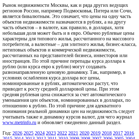
Рынок недвижимости Москвы, как и ряда других ведущих
регионов России, например Подмосковья, Питера или Сочи,
является бивалютным. Это означает, что цены на одну часть
объектов недвижимости назначаются в рублях, а на другу
часть объектов – в валюте, как правило, в долларах, хотя
небольшая доля может быть и в евро. Обычно рублевые цены
характерны для типового жилья, рассчитанного на массового
потребителя, а валютные – для элитного жилья, бизнес-класса,
нетиповых объектов и коммерческой недвижимости,
рассчитанных на представителей бизнеса, инвесторов или
иностранцев. По этой причине перепады курса доллара к
рублю (или курса евро к рублю) могут создавать
разнонаправленную ценовую динамику. Так, например, в
условиях ослабления курса доллара все цены,
номинированные в рублях, автоматически растут, что
приводит к росту средней долларовой цены. При этом
средняя рублевая цена снижается за счет автоматического
уменьшения цен объектов, номинированных в долларах, по
отношению к рублю. По этой причине для адекватного
понимания реальной динамики цен на недвижимость следует
учитывать также и динамику курсов валют, для чего журнал
www.metrinfo.ru
и обновляет ежедневно данный раздел.
Год:
2026
2025
2024
2023
2022
2021
2020
2019
2018
2017
2016
2015
2014
2013
2012
2011
2010
2009
2008
2007
2006
2005
2004