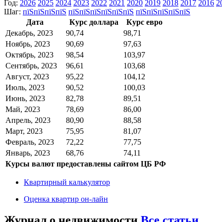
Год:
2026
2025
2024
2023
2022
2021
2020
2019
2018
2017
2016
2
Шаг:
пїЅпїЅпїЅпїЅ
пїЅпїЅпїЅпїЅпїЅпїЅ
пїЅпїЅпїЅпїЅпїЅ
Дата
Курс доллара
Курс евро
Декабрь, 2023
90,74
98,71
Ноябрь, 2023
90,69
97,63
Октябрь, 2023
98,54
103,97
Сентябрь, 2023
96,61
103,68
Август, 2023
95,22
104,12
Июль, 2023
90,52
100,03
Июнь, 2023
82,78
89,51
Май, 2023
78,69
86,00
Апрель, 2023
80,90
88,58
Март, 2023
75,95
81,07
Февраль, 2023
72,22
77,75
Январь, 2023
68,76
74,11
Курсы валют предоставлены сайтом ЦБ РФ
Квартирный калькулятор
Оценка квартир он-лайн
Журнал о недвижимости
Все статьи