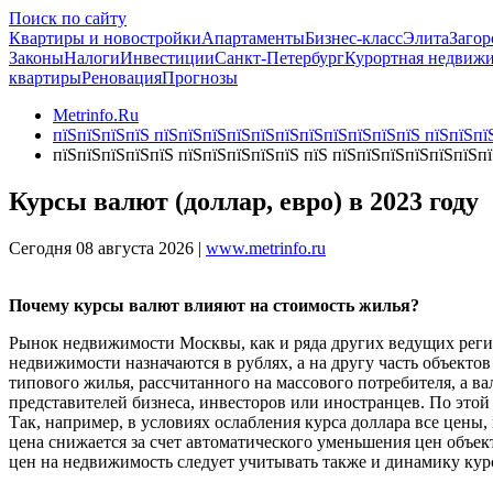
Поиск по сайту
Квартиры и новостройки
Апартаменты
Бизнес-класс
Элита
Загор
Законы
Налоги
Инвестиции
Санкт-Петербург
Курортная недвиж
квартиры
Реновация
Прогнозы
Metrinfo.Ru
пїЅпїЅпїЅпїЅ пїЅпїЅпїЅпїЅпїЅпїЅпїЅпїЅпїЅпїЅпїЅ пїЅпїЅпїЅ
пїЅпїЅпїЅпїЅпїЅ пїЅпїЅпїЅпїЅпїЅ пїЅ пїЅпїЅпїЅпїЅпїЅпїЅп
Курсы валют (доллар, евро) в 2023 году
Сегодня 08 августа 2026 |
www.metrinfo.ru
Почему курсы валют влияют на стоимость жилья?
Рынок недвижимости Москвы, как и ряда других ведущих регио
недвижимости назначаются в рублях, а на другу часть объектов
типового жилья, рассчитанного на массового потребителя, а в
представителей бизнеса, инвесторов или иностранцев. По этой
Так, например, в условиях ослабления курса доллара все цены
цена снижается за счет автоматического уменьшения цен объе
цен на недвижимость следует учитывать также и динамику кур