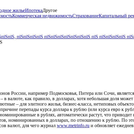
одное жилье
Ипотека
Другое
имость
Коммерческая недвижимость
Страхование
Капитальный ре
пїЅпїЅ, пїЅпїЅпїЅпїЅ пїЅпїЅпїЅпїЅпїЅпїЅпїЅ пїЅ пїЅпїЅпїЅпїЅ пїЅ
їЅ
нов России, например Подмосковья, Питера или Сочи, является 
 – в валюте, как правило, в долларах, хотя небольшая доля може
алютные – для элитного жилья, бизнес-класса, нетиповых объек
 причине перепады курса доллара к рублю (или курса евро к ру
, номинированные в рублях, автоматически растут, что приводит 
ктов, номинированных в долларах, по отношению к рублю. По э
сов валют, для чего журнал
www.metrinfo.ru
и обновляет ежеднев