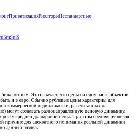
монт
Приватизация
Риэлторы
Нестандартные
пїЅпїЅпїЅ
бивалютным. Это означает, что цены на одну часть объектов
т быть и в евро. Обычно рублевые цены характерны для
тов и коммерческой недвижимости, рассчитанных на
блю) могут создавать разнонаправленную ценовую динамику.
к росту средней долларовой цены. При этом средняя рублевая
той причине для адекватного понимания реальной динамики
но данный раздел.