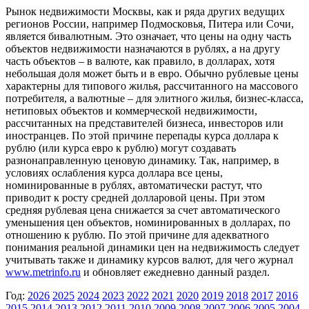
Рынок недвижимости Москвы, как и ряда других ведущих
регионов России, например Подмосковья, Питера или Сочи,
является бивалютным. Это означает, что цены на одну часть
объектов недвижимости назначаются в рублях, а на другу
часть объектов – в валюте, как правило, в долларах, хотя
небольшая доля может быть и в евро. Обычно рублевые цены
характерны для типового жилья, рассчитанного на массового
потребителя, а валютные – для элитного жилья, бизнес-класса,
нетиповых объектов и коммерческой недвижимости,
рассчитанных на представителей бизнеса, инвесторов или
иностранцев. По этой причине перепады курса доллара к
рублю (или курса евро к рублю) могут создавать
разнонаправленную ценовую динамику. Так, например, в
условиях ослабления курса доллара все цены,
номинированные в рублях, автоматически растут, что
приводит к росту средней долларовой цены. При этом
средняя рублевая цена снижается за счет автоматического
уменьшения цен объектов, номинированных в долларах, по
отношению к рублю. По этой причине для адекватного
понимания реальной динамики цен на недвижимость следует
учитывать также и динамику курсов валют, для чего журнал
www.metrinfo.ru
и обновляет ежедневно данный раздел.
Год:
2026
2025
2024
2023
2022
2021
2020
2019
2018
2017
2016
2015
2014
2013
2012
2011
2010
2009
2008
2007
2006
2005
2004