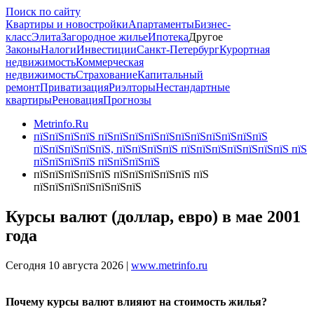
Поиск по сайту
Квартиры и новостройки
Апартаменты
Бизнес-
класс
Элита
Загородное жилье
Ипотека
Другое
Законы
Налоги
Инвестиции
Санкт-Петербург
Курортная
недвижимость
Коммерческая
недвижимость
Страхование
Капитальный
ремонт
Приватизация
Риэлторы
Нестандартные
квартиры
Реновация
Прогнозы
Metrinfo.Ru
пїЅпїЅпїЅпїЅ пїЅпїЅпїЅпїЅпїЅпїЅпїЅпїЅпїЅпїЅпїЅ
пїЅпїЅпїЅпїЅпїЅ, пїЅпїЅпїЅпїЅ пїЅпїЅпїЅпїЅпїЅпїЅпїЅ пїЅ
пїЅпїЅпїЅпїЅ пїЅпїЅпїЅпїЅ
пїЅпїЅпїЅпїЅпїЅ пїЅпїЅпїЅпїЅпїЅ пїЅ
пїЅпїЅпїЅпїЅпїЅпїЅпїЅ
Курсы валют (доллар, евро) в мае 2001
года
Сегодня 10 августа 2026 |
www.metrinfo.ru
Почему курсы валют влияют на стоимость жилья?