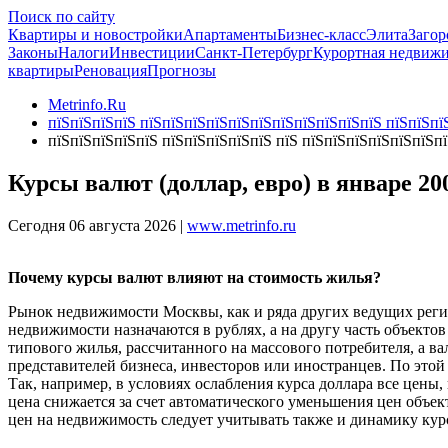
Поиск по сайту
Квартиры и новостройки
Апартаменты
Бизнес-класс
Элита
Загор
Законы
Налоги
Инвестиции
Санкт-Петербург
Курортная недвиж
квартиры
Реновация
Прогнозы
Metrinfo.Ru
пїЅпїЅпїЅпїЅ пїЅпїЅпїЅпїЅпїЅпїЅпїЅпїЅпїЅпїЅпїЅ пїЅпїЅпїЅ
пїЅпїЅпїЅпїЅпїЅ пїЅпїЅпїЅпїЅпїЅ пїЅ пїЅпїЅпїЅпїЅпїЅпїЅп
Курсы валют (доллар, евро) в январе 20
Сегодня 06 августа 2026 |
www.metrinfo.ru
Почему курсы валют влияют на стоимость жилья?
Рынок недвижимости Москвы, как и ряда других ведущих регио
недвижимости назначаются в рублях, а на другу часть объектов
типового жилья, рассчитанного на массового потребителя, а в
представителей бизнеса, инвесторов или иностранцев. По этой
Так, например, в условиях ослабления курса доллара все цены
цена снижается за счет автоматического уменьшения цен объе
цен на недвижимость следует учитывать также и динамику кур