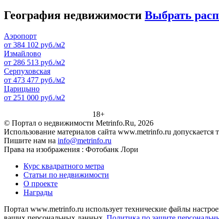
География недвижимости
Выбрать рас
Аэропорт
от 384 102 руб./м2
Измайлово
от 286 513 руб./м2
Серпуховская
от 473 477 руб./м2
Царицыно
от 251 000 руб./м2
18+
© Портал о недвижимости Metrinfo.Ru, 2026
Использование материалов сайта www.metrinfo.ru допускается 
Пишите нам на
info@metrinfo.ru
Права на изображения : Фотобанк Лори
Курс квадратного метра
Статьи по недвижимости
О проекте
Награды
Портал www.metrinfo.ru использует технические файлы настрое
ваших персональных данных.
Политика по защите персональн