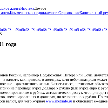
одное жилье
Ипотека
Другое
имость
Коммерческая недвижимость
Страхование
Капитальный ре
пїЅпїЅ, пїЅпїЅпїЅпїЅ пїЅпїЅпїЅпїЅпїЅпїЅпїЅ пїЅ пїЅпїЅпїЅпїЅ пїЅ
їЅ
01 года
нов России, например Подмосковья, Питера или Сочи, является 
 – в валюте, как правило, в долларах, хотя небольшая доля може
алютные – для элитного жилья, бизнес-класса, нетиповых объек
 причине перепады курса доллара к рублю (или курса евро к ру
, номинированные в рублях, автоматически растут, что приводит 
ктов, номинированных в долларах, по отношению к рублю. По э
сов валют, для чего журнал
www.metrinfo.ru
и обновляет ежеднев