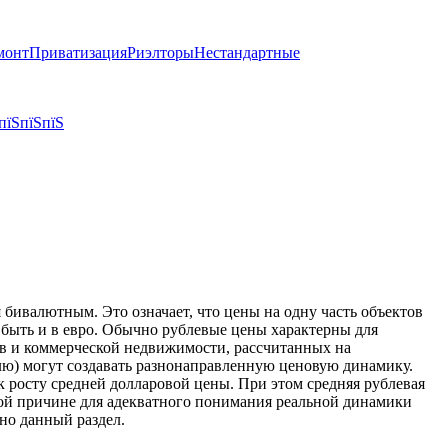
монт
Приватизация
Риэлторы
Нестандартные
пїЅпїЅпїЅ
бивалютным. Это означает, что цены на одну часть объектов
т быть и в евро. Обычно рублевые цены характерны для
тов и коммерческой недвижимости, рассчитанных на
блю) могут создавать разнонаправленную ценовую динамику.
к росту средней долларовой цены. При этом средняя рублевая
той причине для адекватного понимания реальной динамики
но данный раздел.