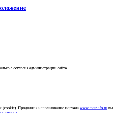
положение
только с согласия администрации сайта
к (cookie). Продолжая использование портала
www.metrinfo.ru
вы 
ых данныхu