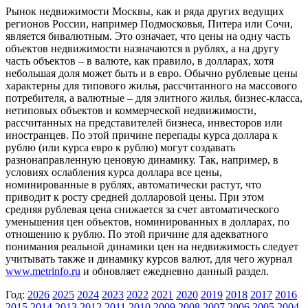
Рынок недвижимости Москвы, как и ряда других ведущих
регионов России, например Подмосковья, Питера или Сочи,
является бивалютным. Это означает, что цены на одну часть
объектов недвижимости назначаются в рублях, а на другу
часть объектов – в валюте, как правило, в долларах, хотя
небольшая доля может быть и в евро. Обычно рублевые цены
характерны для типового жилья, рассчитанного на массового
потребителя, а валютные – для элитного жилья, бизнес-класса,
нетиповых объектов и коммерческой недвижимости,
рассчитанных на представителей бизнеса, инвесторов или
иностранцев. По этой причине перепады курса доллара к
рублю (или курса евро к рублю) могут создавать
разнонаправленную ценовую динамику. Так, например, в
условиях ослабления курса доллара все цены,
номинированные в рублях, автоматически растут, что
приводит к росту средней долларовой цены. При этом
средняя рублевая цена снижается за счет автоматического
уменьшения цен объектов, номинированных в долларах, по
отношению к рублю. По этой причине для адекватного
понимания реальной динамики цен на недвижимость следует
учитывать также и динамику курсов валют, для чего журнал
www.metrinfo.ru
и обновляет ежедневно данный раздел.
Год:
2026
2025
2024
2023
2022
2021
2020
2019
2018
2017
2016
2015
2014
2013
2012
2011
2010
2009
2008
2007
2006
2005
2004