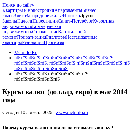
Поиск по сайту
Квартиры и новостройки
Апартаменты
Бизнес-
класс
Элита
Загородное жилье
Ипотека
Другое
Законы
Налоги
Инвестиции
Санкт-Петербург
Курортная
недвижимость
Коммерческая
недвижимость
Страхование
Капитальный
ремонт
Приватизация
Риэлторы
Нестандартные
квартиры
Реновация
Прогнозы
Metrinfo.Ru
пїЅпїЅпїЅпїЅ пїЅпїЅпїЅпїЅпїЅпїЅпїЅпїЅпїЅпїЅпїЅ
пїЅпїЅпїЅпїЅпїЅ, пїЅпїЅпїЅпїЅ пїЅпїЅпїЅпїЅпїЅпїЅпїЅ пїЅ
пїЅпїЅпїЅпїЅ пїЅпїЅпїЅпїЅ
пїЅпїЅпїЅпїЅпїЅ пїЅпїЅпїЅпїЅпїЅ пїЅ
пїЅпїЅпїЅпїЅпїЅпїЅпїЅ
Курсы валют (доллар, евро) в мае 2014
года
Сегодня 10 августа 2026 |
www.metrinfo.ru
Почему курсы валют влияют на стоимость жилья?