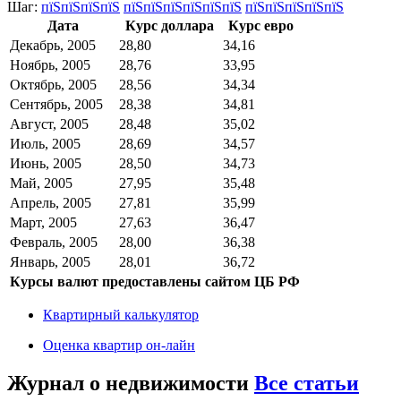
Шаг:
пїЅпїЅпїЅпїЅ
пїЅпїЅпїЅпїЅпїЅпїЅ
пїЅпїЅпїЅпїЅпїЅ
Дата
Курс доллара
Курс евро
Декабрь, 2005
28,80
34,16
Ноябрь, 2005
28,76
33,95
Октябрь, 2005
28,56
34,34
Сентябрь, 2005
28,38
34,81
Август, 2005
28,48
35,02
Июль, 2005
28,69
34,57
Июнь, 2005
28,50
34,73
Май, 2005
27,95
35,48
Апрель, 2005
27,81
35,99
Март, 2005
27,63
36,47
Февраль, 2005
28,00
36,38
Январь, 2005
28,01
36,72
Курсы валют предоставлены сайтом ЦБ РФ
Квартирный калькулятор
Оценка квартир он-лайн
Журнал о недвижимости
Все статьи