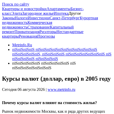
Поиск по сайту
Квартиры и новостройки
Апартаменты
Бизнес-
класс
Элита
Загородное жилье
Ипотека
Другое
Законы
Налоги
Инвестиции
Санкт-Петербург
Курортная
недвижимость
Коммерческая
недвижимость
Страхование
Капитальный
ремонт
Приватизация
Риэлторы
Нестандартные
квартиры
Реновация
Прогнозы
Metrinfo.Ru
пїЅпїЅпїЅпїЅ пїЅпїЅпїЅпїЅпїЅпїЅпїЅпїЅпїЅпїЅпїЅ
пїЅпїЅпїЅпїЅпїЅ, пїЅпїЅпїЅпїЅ пїЅпїЅпїЅпїЅпїЅпїЅпїЅ пїЅ
пїЅпїЅпїЅпїЅ пїЅпїЅпїЅпїЅ
пїЅпїЅпїЅпїЅпїЅ пїЅпїЅпїЅпїЅпїЅ пїЅ
пїЅпїЅпїЅпїЅпїЅпїЅпїЅ
Курсы валют (доллар, евро) в 2005 году
Сегодня 06 августа 2026 |
www.metrinfo.ru
Почему курсы валют влияют на стоимость жилья?
Рынок недвижимости Москвы, как и ряда других ведущих