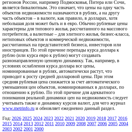
регионов России, например Подмосковья, Питера или Сочи,
является бивалютным. Это означает, что цены на одну часть
объектов недвижимости назначаются в рублях, а на другу
часть объектов – в валюте, как правило, в долларах, хотя
небольшая доля может быть и в евро. Обычно рублевые цены
характерны для типового жилья, рассчитанного на массового
потребителя, а валютные – для элитного жилья, бизнес-класса,
нетиповых объектов и коммерческой недвижимости,
рассчитанных на представителей бизнеса, инвесторов или
иностранцев. По этой причине перепады курса доллара к
рублю (или курса евро к рублю) могут создавать
разнонаправленную ценовую динамику. Так, например, в
условиях ослабления курса доллара все цены,
номинированные в рублях, автоматически растут, что
приводит к росту средней долларовой цены. При этом
средняя рублевая цена снижается за счет автоматического
уменьшения цен объектов, номинированных в долларах, по
отношению к рублю. По этой причине для адекватного
понимания реальной динамики цен на недвижимость следует
учитывать также и динамику курсов валют, для чего журнал
www.metrinfo.ru
и обновляет ежедневно данный раздел.
Год:
2026
2025
2024
2023
2022
2021
2020
2019
2018
2017
2016
2015
2014
2013
2012
2011
2010
2009
2008
2007
2006
2005
2004
2003
2002
2001
2000