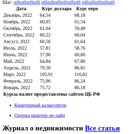
Шаг:
пїЅпїЅпїЅпїЅ
пїЅпїЅпїЅпїЅпїЅпїЅ
пїЅпїЅпїЅпїЅпїЅ
Дата
Курс доллара
Курс евро
Декабрь, 2022
64,54
68,18
Ноябрь, 2022
60,95
61,54
Октябрь, 2022
61,04
59,49
Сентябрь, 2022
60,22
60,04
Август, 2022
60,56
61,64
Июль, 2022
57,81
58,76
Июнь, 2022
57,96
60,80
Май, 2022
64,84
67,80
Апрель, 2022
79,50
86,81
Март, 2022
105,91
116,82
Февраль, 2022
75,96
86,24
Январь, 2022
75,72
86,18
Курсы валют предоставлены сайтом ЦБ РФ
Квартирный калькулятор
Оценка квартир он-лайн
Журнал о недвижимости
Все статьи