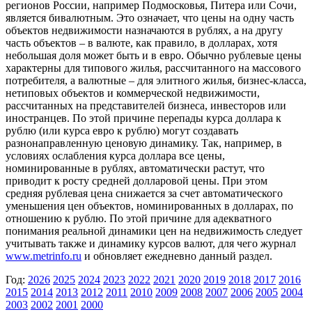
регионов России, например Подмосковья, Питера или Сочи,
является бивалютным. Это означает, что цены на одну часть
объектов недвижимости назначаются в рублях, а на другу
часть объектов – в валюте, как правило, в долларах, хотя
небольшая доля может быть и в евро. Обычно рублевые цены
характерны для типового жилья, рассчитанного на массового
потребителя, а валютные – для элитного жилья, бизнес-класса,
нетиповых объектов и коммерческой недвижимости,
рассчитанных на представителей бизнеса, инвесторов или
иностранцев. По этой причине перепады курса доллара к
рублю (или курса евро к рублю) могут создавать
разнонаправленную ценовую динамику. Так, например, в
условиях ослабления курса доллара все цены,
номинированные в рублях, автоматически растут, что
приводит к росту средней долларовой цены. При этом
средняя рублевая цена снижается за счет автоматического
уменьшения цен объектов, номинированных в долларах, по
отношению к рублю. По этой причине для адекватного
понимания реальной динамики цен на недвижимость следует
учитывать также и динамику курсов валют, для чего журнал
www.metrinfo.ru
и обновляет ежедневно данный раздел.
Год:
2026
2025
2024
2023
2022
2021
2020
2019
2018
2017
2016
2015
2014
2013
2012
2011
2010
2009
2008
2007
2006
2005
2004
2003
2002
2001
2000