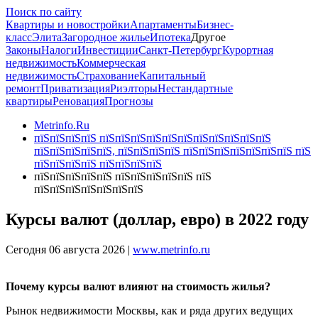
Поиск по сайту
Квартиры и новостройки
Апартаменты
Бизнес-
класс
Элита
Загородное жилье
Ипотека
Другое
Законы
Налоги
Инвестиции
Санкт-Петербург
Курортная
недвижимость
Коммерческая
недвижимость
Страхование
Капитальный
ремонт
Приватизация
Риэлторы
Нестандартные
квартиры
Реновация
Прогнозы
Metrinfo.Ru
пїЅпїЅпїЅпїЅ пїЅпїЅпїЅпїЅпїЅпїЅпїЅпїЅпїЅпїЅпїЅ
пїЅпїЅпїЅпїЅпїЅ, пїЅпїЅпїЅпїЅ пїЅпїЅпїЅпїЅпїЅпїЅпїЅ пїЅ
пїЅпїЅпїЅпїЅ пїЅпїЅпїЅпїЅ
пїЅпїЅпїЅпїЅпїЅ пїЅпїЅпїЅпїЅпїЅ пїЅ
пїЅпїЅпїЅпїЅпїЅпїЅпїЅ
Курсы валют (доллар, евро) в 2022 году
Сегодня 06 августа 2026 |
www.metrinfo.ru
Почему курсы валют влияют на стоимость жилья?
Рынок недвижимости Москвы, как и ряда других ведущих