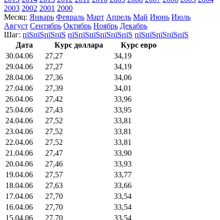
2003
2002
2001
2000
Месяц:
Январь
Февраль
Март
Апрель
Май
Июнь
Июль
Август
Сентябрь
Октябрь
Ноябрь
Декабрь
Шаг:
пїЅпїЅпїЅпїЅ
пїЅпїЅпїЅпїЅпїЅпїЅ
пїЅпїЅпїЅпїЅпїЅ
Дата
Курс доллара
Курс евро
30.04.06
27,27
34,19
29.04.06
27,27
34,19
28.04.06
27,36
34,06
27.04.06
27,39
34,01
26.04.06
27,42
33,96
25.04.06
27,43
33,95
24.04.06
27,52
33,81
23.04.06
27,52
33,81
22.04.06
27,52
33,81
21.04.06
27,47
33,90
20.04.06
27,46
33,93
19.04.06
27,57
33,77
18.04.06
27,63
33,66
17.04.06
27,70
33,54
16.04.06
27,70
33,54
15.04.06
27,70
33,54