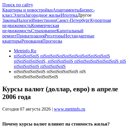
Поиск по сайту
Квартиры и новостройки
Апартаменты
Бизнес-
класс
Элита
Загородное жилье
Ипотека
Другое
Законы
Налоги
Инвестиции
Санкт-Петербург
Курортная
недвижимость
Коммерческая
недвижимость
Страхование
Капитальный
ремонт
Приватизация
Риэлторы
Нестандартные
квартиры
Реновация
Прогнозы
Metrinfo.Ru
пїЅпїЅпїЅпїЅ пїЅпїЅпїЅпїЅпїЅпїЅпїЅпїЅпїЅпїЅпїЅ
пїЅпїЅпїЅпїЅпїЅ, пїЅпїЅпїЅпїЅ пїЅпїЅпїЅпїЅпїЅпїЅпїЅ пїЅ
пїЅпїЅпїЅпїЅ пїЅпїЅпїЅпїЅ
пїЅпїЅпїЅпїЅпїЅ пїЅпїЅпїЅпїЅпїЅ пїЅ
пїЅпїЅпїЅпїЅпїЅпїЅпїЅ
Курсы валют (доллар, евро) в апреле
2006 года
Сегодня 07 августа 2026 |
www.metrinfo.ru
Почему курсы валют влияют на стоимость жилья?