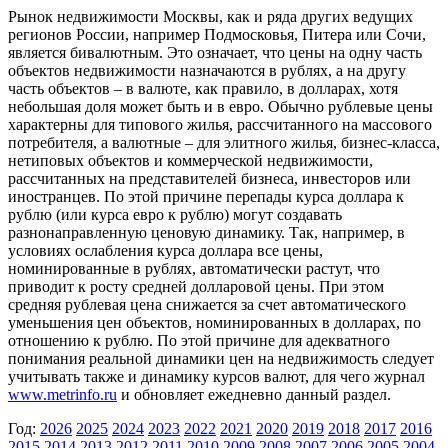
Рынок недвижимости Москвы, как и ряда других ведущих
регионов России, например Подмосковья, Питера или Сочи,
является бивалютным. Это означает, что цены на одну часть
объектов недвижимости назначаются в рублях, а на другу
часть объектов – в валюте, как правило, в долларах, хотя
небольшая доля может быть и в евро. Обычно рублевые цены
характерны для типового жилья, рассчитанного на массового
потребителя, а валютные – для элитного жилья, бизнес-класса,
нетиповых объектов и коммерческой недвижимости,
рассчитанных на представителей бизнеса, инвесторов или
иностранцев. По этой причине перепады курса доллара к
рублю (или курса евро к рублю) могут создавать
разнонаправленную ценовую динамику. Так, например, в
условиях ослабления курса доллара все цены,
номинированные в рублях, автоматически растут, что
приводит к росту средней долларовой цены. При этом
средняя рублевая цена снижается за счет автоматического
уменьшения цен объектов, номинированных в долларах, по
отношению к рублю. По этой причине для адекватного
понимания реальной динамики цен на недвижимость следует
учитывать также и динамику курсов валют, для чего журнал
www.metrinfo.ru
и обновляет ежедневно данный раздел.
Год:
2026
2025
2024
2023
2022
2021
2020
2019
2018
2017
2016
2015
2014
2013
2012
2011
2010
2009
2008
2007
2006
2005
2004