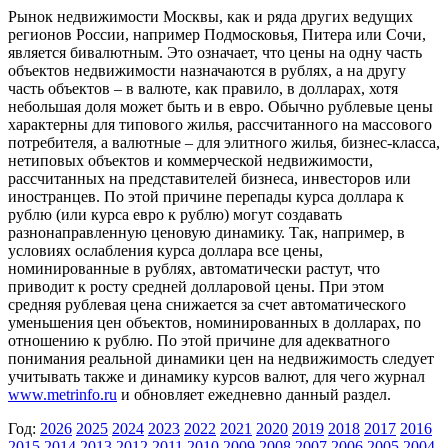
Рынок недвижимости Москвы, как и ряда других ведущих
регионов России, например Подмосковья, Питера или Сочи,
является бивалютным. Это означает, что цены на одну часть
объектов недвижимости назначаются в рублях, а на другу
часть объектов – в валюте, как правило, в долларах, хотя
небольшая доля может быть и в евро. Обычно рублевые цены
характерны для типового жилья, рассчитанного на массового
потребителя, а валютные – для элитного жилья, бизнес-класса,
нетиповых объектов и коммерческой недвижимости,
рассчитанных на представителей бизнеса, инвесторов или
иностранцев. По этой причине перепады курса доллара к
рублю (или курса евро к рублю) могут создавать
разнонаправленную ценовую динамику. Так, например, в
условиях ослабления курса доллара все цены,
номинированные в рублях, автоматически растут, что
приводит к росту средней долларовой цены. При этом
средняя рублевая цена снижается за счет автоматического
уменьшения цен объектов, номинированных в долларах, по
отношению к рублю. По этой причине для адекватного
понимания реальной динамики цен на недвижимость следует
учитывать также и динамику курсов валют, для чего журнал
www.metrinfo.ru
и обновляет ежедневно данный раздел.
Год:
2026
2025
2024
2023
2022
2021
2020
2019
2018
2017
2016
2015
2014
2013
2012
2011
2010
2009
2008
2007
2006
2005
2004