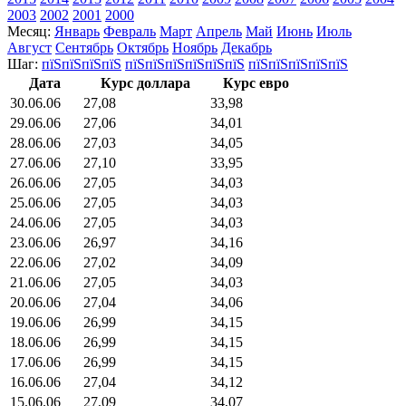
2003
2002
2001
2000
Месяц:
Январь
Февраль
Март
Апрель
Май
Июнь
Июль
Август
Сентябрь
Октябрь
Ноябрь
Декабрь
Шаг:
пїЅпїЅпїЅпїЅ
пїЅпїЅпїЅпїЅпїЅпїЅ
пїЅпїЅпїЅпїЅпїЅ
Дата
Курс доллара
Курс евро
30.06.06
27,08
33,98
29.06.06
27,06
34,01
28.06.06
27,03
34,05
27.06.06
27,10
33,95
26.06.06
27,05
34,03
25.06.06
27,05
34,03
24.06.06
27,05
34,03
23.06.06
26,97
34,16
22.06.06
27,02
34,09
21.06.06
27,05
34,03
20.06.06
27,04
34,06
19.06.06
26,99
34,15
18.06.06
26,99
34,15
17.06.06
26,99
34,15
16.06.06
27,04
34,12
15.06.06
27,09
34,07