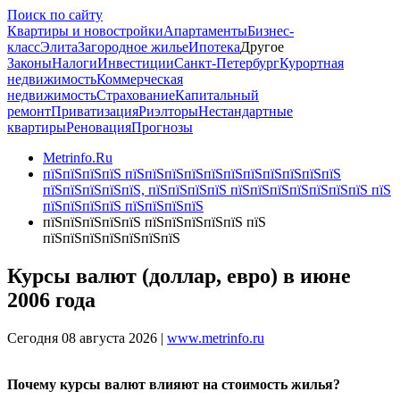
Поиск по сайту
Квартиры и новостройки
Апартаменты
Бизнес-
класс
Элита
Загородное жилье
Ипотека
Другое
Законы
Налоги
Инвестиции
Санкт-Петербург
Курортная
недвижимость
Коммерческая
недвижимость
Страхование
Капитальный
ремонт
Приватизация
Риэлторы
Нестандартные
квартиры
Реновация
Прогнозы
Metrinfo.Ru
пїЅпїЅпїЅпїЅ пїЅпїЅпїЅпїЅпїЅпїЅпїЅпїЅпїЅпїЅпїЅ
пїЅпїЅпїЅпїЅпїЅ, пїЅпїЅпїЅпїЅ пїЅпїЅпїЅпїЅпїЅпїЅпїЅ пїЅ
пїЅпїЅпїЅпїЅ пїЅпїЅпїЅпїЅ
пїЅпїЅпїЅпїЅпїЅ пїЅпїЅпїЅпїЅпїЅ пїЅ
пїЅпїЅпїЅпїЅпїЅпїЅпїЅ
Курсы валют (доллар, евро) в июне
2006 года
Сегодня 08 августа 2026 |
www.metrinfo.ru
Почему курсы валют влияют на стоимость жилья?