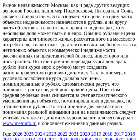
Рынок недвижимости Москвы, как и ряда других ведущих
регионов России, например Подмосковья, Питера или Сочи,
является бивалютным. Это означает, что цены на одну часть
объектов недвижимости назначаются в рублях, а на другу
часть объектов – в валюте, как правило, в долларах, хотя
небольшая доля может быть и в евро. Обычно рублевые цены
характерны для типового жилья, рассчитанного на массового
потребителя, а валютные – для элитного жилья, бизнес-класса,
нетиповых объектов и коммерческой недвижимости,
рассчитанных на представителей бизнеса, инвесторов или
иностранцев. По этой причине перепады курса доллара к
рублю (или курса евро к рублю) могут создавать
разнонаправленную ценовую динамику. Так, например, в
условиях ослабления курса доллара все цены,
номинированные в рублях, автоматически растут, что
приводит к росту средней долларовой цены. При этом
средняя рублевая цена снижается за счет автоматического
уменьшения цен объектов, номинированных в долларах, по
отношению к рублю. По этой причине для адекватного
понимания реальной динамики цен на недвижимость следует
учитывать также и динамику курсов валют, для чего журнал
www.metrinfo.ru
и обновляет ежедневно данный раздел.
Год:
2026
2025
2024
2023
2022
2021
2020
2019
2018
2017
2016
2015
2014
2013
2012
2011
2010
2009
2008
2007
2006
2005
2004