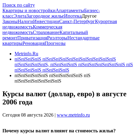
Поиск по сайту
Квартиры и новостройки
Апартаменты
Бизнес-
класс
Элита
Загородное жилье
Ипотека
Другое
Законы
Налоги
Инвестиции
Санкт-Петербург
Курортная
недвижимость
Коммерческая
недвижимость
Страхование
Капитальный
ремонт
Приватизация
Риэлторы
Нестандартные
квартиры
Реновация
Прогнозы
Metrinfo.Ru
пїЅпїЅпїЅпїЅ пїЅпїЅпїЅпїЅпїЅпїЅпїЅпїЅпїЅпїЅпїЅ
пїЅпїЅпїЅпїЅпїЅ, пїЅпїЅпїЅпїЅ пїЅпїЅпїЅпїЅпїЅпїЅпїЅ пїЅ
пїЅпїЅпїЅпїЅ пїЅпїЅпїЅпїЅ
пїЅпїЅпїЅпїЅпїЅ пїЅпїЅпїЅпїЅпїЅ пїЅ
пїЅпїЅпїЅпїЅпїЅпїЅпїЅ
Курсы валют (доллар, евро) в августе
2006 года
Сегодня 08 августа 2026 |
www.metrinfo.ru
Почему курсы валют влияют на стоимость жилья?