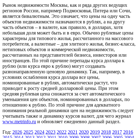
Рынок недвижимости Москвы, как и ряда других ведущих
регионов России, например Подмосковья, Питера или Сочи,
является бивалютным. Это означает, что цены на одну часть
объектов недвижимости назначаются в рублях, а на другу
часть объектов – в валюте, как правило, в долларах, хотя
небольшая доля может быть и в евро. Обычно рублевые цены
характерны для типового жилья, рассчитанного на массового
потребителя, а валютные – для элитного жилья, бизнес-класса,
нетиповых объектов и коммерческой недвижимости,
рассчитанных на представителей бизнеса, инвесторов или
иностранцев. По этой причине перепады курса доллара к
рублю (или курса евро к рублю) могут создавать
разнонаправленную ценовую динамику. Так, например, в
условиях ослабления курса доллара все цены,
номинированные в рублях, автоматически растут, что
приводит к росту средней долларовой цены. При этом
средняя рублевая цена снижается за счет автоматического
уменьшения цен объектов, номинированных в долларах, по
отношению к рублю. По этой причине для адекватного
понимания реальной динамики цен на недвижимость следует
учитывать также и динамику курсов валют, для чего журнал
www.metrinfo.ru
и обновляет ежедневно данный раздел.
Год:
2026
2025
2024
2023
2022
2021
2020
2019
2018
2017
2016
2015
2014
2013
2012
2011
2010
2009
2008
2007
2006
2005
2004