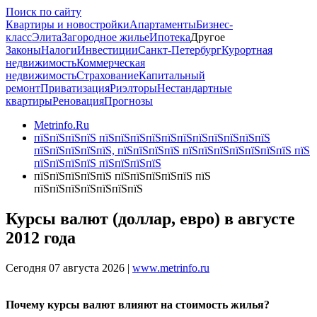
Поиск по сайту
Квартиры и новостройки
Апартаменты
Бизнес-
класс
Элита
Загородное жилье
Ипотека
Другое
Законы
Налоги
Инвестиции
Санкт-Петербург
Курортная
недвижимость
Коммерческая
недвижимость
Страхование
Капитальный
ремонт
Приватизация
Риэлторы
Нестандартные
квартиры
Реновация
Прогнозы
Metrinfo.Ru
пїЅпїЅпїЅпїЅ пїЅпїЅпїЅпїЅпїЅпїЅпїЅпїЅпїЅпїЅпїЅ
пїЅпїЅпїЅпїЅпїЅ, пїЅпїЅпїЅпїЅ пїЅпїЅпїЅпїЅпїЅпїЅпїЅ пїЅ
пїЅпїЅпїЅпїЅ пїЅпїЅпїЅпїЅ
пїЅпїЅпїЅпїЅпїЅ пїЅпїЅпїЅпїЅпїЅ пїЅ
пїЅпїЅпїЅпїЅпїЅпїЅпїЅ
Курсы валют (доллар, евро) в августе
2012 года
Сегодня 07 августа 2026 |
www.metrinfo.ru
Почему курсы валют влияют на стоимость жилья?