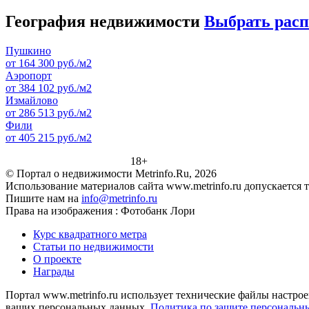
География недвижимости
Выбрать рас
Пушкино
от 164 300 руб./м2
Аэропорт
от 384 102 руб./м2
Измайлово
от 286 513 руб./м2
Фили
от 405 215 руб./м2
18+
© Портал о недвижимости Metrinfo.Ru, 2026
Использование материалов сайта www.metrinfo.ru допускается 
Пишите нам на
info@metrinfo.ru
Права на изображения : Фотобанк Лори
Курс квадратного метра
Статьи по недвижимости
О проекте
Награды
Портал www.metrinfo.ru использует технические файлы настрое
ваших персональных данных.
Политика по защите персональн