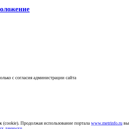
положение
только с согласия администрации сайта
к (cookie). Продолжая использование портала
www.metrinfo.ru
вы 
ых данныхu