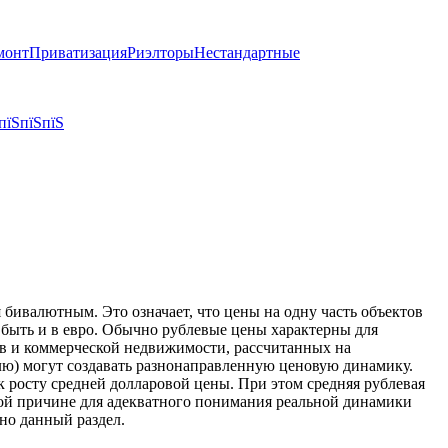
монт
Приватизация
Риэлторы
Нестандартные
пїЅпїЅпїЅ
бивалютным. Это означает, что цены на одну часть объектов
т быть и в евро. Обычно рублевые цены характерны для
тов и коммерческой недвижимости, рассчитанных на
блю) могут создавать разнонаправленную ценовую динамику.
к росту средней долларовой цены. При этом средняя рублевая
той причине для адекватного понимания реальной динамики
но данный раздел.