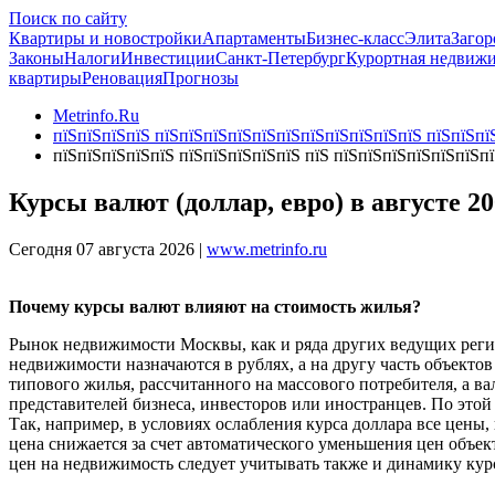
Поиск по сайту
Квартиры и новостройки
Апартаменты
Бизнес-класс
Элита
Загор
Законы
Налоги
Инвестиции
Санкт-Петербург
Курортная недвиж
квартиры
Реновация
Прогнозы
Metrinfo.Ru
пїЅпїЅпїЅпїЅ пїЅпїЅпїЅпїЅпїЅпїЅпїЅпїЅпїЅпїЅпїЅ пїЅпїЅпїЅ
пїЅпїЅпїЅпїЅпїЅ пїЅпїЅпїЅпїЅпїЅ пїЅ пїЅпїЅпїЅпїЅпїЅпїЅп
Курсы валют (доллар, евро) в августе 20
Сегодня 07 августа 2026 |
www.metrinfo.ru
Почему курсы валют влияют на стоимость жилья?
Рынок недвижимости Москвы, как и ряда других ведущих регио
недвижимости назначаются в рублях, а на другу часть объектов
типового жилья, рассчитанного на массового потребителя, а в
представителей бизнеса, инвесторов или иностранцев. По этой
Так, например, в условиях ослабления курса доллара все цены
цена снижается за счет автоматического уменьшения цен объе
цен на недвижимость следует учитывать также и динамику кур