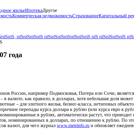
одное жилье
Ипотека
Другое
имость
Коммерческая недвижимость
Страхование
Капитальный ре
пїЅпїЅ, пїЅпїЅпїЅпїЅ пїЅпїЅпїЅпїЅпїЅпїЅпїЅ пїЅ пїЅпїЅпїЅпїЅ пїЅ
їЅ
07 года
нов России, например Подмосковья, Питера или Сочи, является 
 – в валюте, как правило, в долларах, хотя небольшая доля може
алютные – для элитного жилья, бизнес-класса, нетиповых объек
 причине перепады курса доллара к рублю (или курса евро к ру
, номинированные в рублях, автоматически растут, что приводит 
ктов, номинированных в долларах, по отношению к рублю. По э
сов валют, для чего журнал
www.metrinfo.ru
и обновляет ежеднев