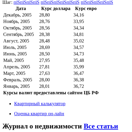
Шаг:
пїЅпїЅпїЅпїЅ
пїЅпїЅпїЅпїЅпїЅпїЅ
пїЅпїЅпїЅпїЅпїЅ
Дата
Курс доллара
Курс евро
Декабрь, 2005
28,80
34,16
Ноябрь, 2005
28,76
33,95
Октябрь, 2005
28,56
34,34
Сентябрь, 2005
28,38
34,81
Август, 2005
28,48
35,02
Июль, 2005
28,69
34,57
Июнь, 2005
28,50
34,73
Май, 2005
27,95
35,48
Апрель, 2005
27,81
35,99
Март, 2005
27,63
36,47
Февраль, 2005
28,00
36,38
Январь, 2005
28,01
36,72
Курсы валют предоставлены сайтом ЦБ РФ
Квартирный калькулятор
Оценка квартир он-лайн
Журнал о недвижимости
Все статьи