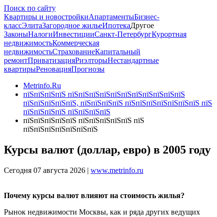
Поиск по сайту
Квартиры и новостройки
Апартаменты
Бизнес-
класс
Элита
Загородное жилье
Ипотека
Другое
Законы
Налоги
Инвестиции
Санкт-Петербург
Курортная
недвижимость
Коммерческая
недвижимость
Страхование
Капитальный
ремонт
Приватизация
Риэлторы
Нестандартные
квартиры
Реновация
Прогнозы
Metrinfo.Ru
пїЅпїЅпїЅпїЅ пїЅпїЅпїЅпїЅпїЅпїЅпїЅпїЅпїЅпїЅпїЅ
пїЅпїЅпїЅпїЅпїЅ, пїЅпїЅпїЅпїЅ пїЅпїЅпїЅпїЅпїЅпїЅпїЅ пїЅ
пїЅпїЅпїЅпїЅ пїЅпїЅпїЅпїЅ
пїЅпїЅпїЅпїЅпїЅ пїЅпїЅпїЅпїЅпїЅ пїЅ
пїЅпїЅпїЅпїЅпїЅпїЅпїЅ
Курсы валют (доллар, евро) в 2005 году
Сегодня 07 августа 2026 |
www.metrinfo.ru
Почему курсы валют влияют на стоимость жилья?
Рынок недвижимости Москвы, как и ряда других ведущих