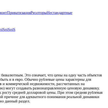
монт
Приватизация
Риэлторы
Нестандартные
пїЅпїЅпїЅ
бивалютным. Это означает, что цены на одну часть объектов
т быть и в евро. Обычно рублевые цены характерны для
тов и коммерческой недвижимости, рассчитанных на
блю) могут создавать разнонаправленную ценовую динамику.
к росту средней долларовой цены. При этом средняя рублевая
той причине для адекватного понимания реальной динамики
но данный раздел.