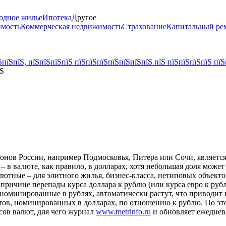
одное жилье
Ипотека
Другое
имость
Коммерческая недвижимость
Страхование
Капитальный ре
пїЅпїЅ, пїЅпїЅпїЅпїЅ пїЅпїЅпїЅпїЅпїЅпїЅпїЅ пїЅ пїЅпїЅпїЅпїЅ пїЅ
їЅ
нов России, например Подмосковья, Питера или Сочи, является 
 – в валюте, как правило, в долларах, хотя небольшая доля може
алютные – для элитного жилья, бизнес-класса, нетиповых объек
 причине перепады курса доллара к рублю (или курса евро к ру
, номинированные в рублях, автоматически растут, что приводит 
ктов, номинированных в долларах, по отношению к рублю. По э
сов валют, для чего журнал
www.metrinfo.ru
и обновляет ежеднев