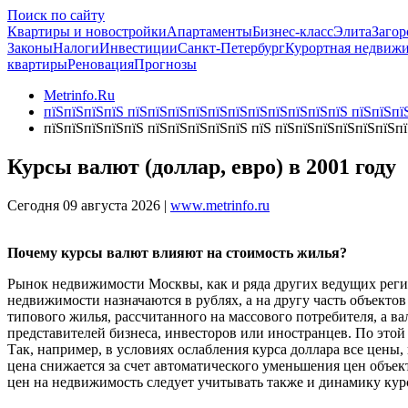
Поиск по сайту
Квартиры и новостройки
Апартаменты
Бизнес-класс
Элита
Загор
Законы
Налоги
Инвестиции
Санкт-Петербург
Курортная недвиж
квартиры
Реновация
Прогнозы
Metrinfo.Ru
пїЅпїЅпїЅпїЅ пїЅпїЅпїЅпїЅпїЅпїЅпїЅпїЅпїЅпїЅпїЅ пїЅпїЅпїЅ
пїЅпїЅпїЅпїЅпїЅ пїЅпїЅпїЅпїЅпїЅ пїЅ пїЅпїЅпїЅпїЅпїЅпїЅп
Курсы валют (доллар, евро) в 2001 году
Сегодня 09 августа 2026 |
www.metrinfo.ru
Почему курсы валют влияют на стоимость жилья?
Рынок недвижимости Москвы, как и ряда других ведущих регио
недвижимости назначаются в рублях, а на другу часть объектов
типового жилья, рассчитанного на массового потребителя, а в
представителей бизнеса, инвесторов или иностранцев. По этой
Так, например, в условиях ослабления курса доллара все цены
цена снижается за счет автоматического уменьшения цен объе
цен на недвижимость следует учитывать также и динамику кур