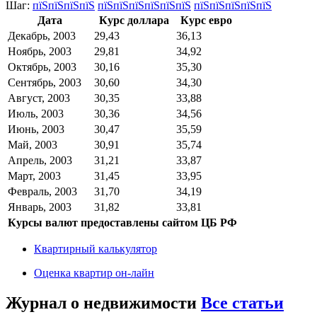
Шаг:
пїЅпїЅпїЅпїЅ
пїЅпїЅпїЅпїЅпїЅпїЅ
пїЅпїЅпїЅпїЅпїЅ
Дата
Курс доллара
Курс евро
Декабрь, 2003
29,43
36,13
Ноябрь, 2003
29,81
34,92
Октябрь, 2003
30,16
35,30
Сентябрь, 2003
30,60
34,30
Август, 2003
30,35
33,88
Июль, 2003
30,36
34,56
Июнь, 2003
30,47
35,59
Май, 2003
30,91
35,74
Апрель, 2003
31,21
33,87
Март, 2003
31,45
33,95
Февраль, 2003
31,70
34,19
Январь, 2003
31,82
33,81
Курсы валют предоставлены сайтом ЦБ РФ
Квартирный калькулятор
Оценка квартир он-лайн
Журнал о недвижимости
Все статьи