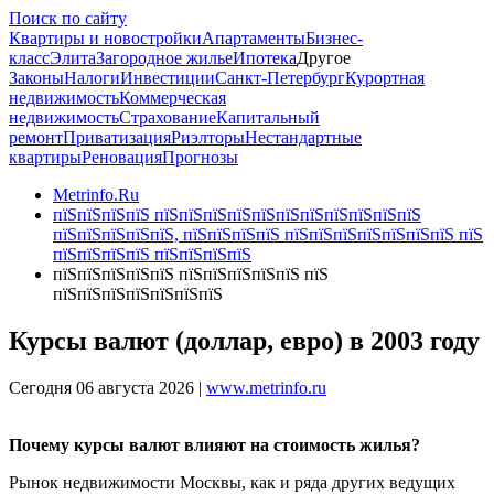
Поиск по сайту
Квартиры и новостройки
Апартаменты
Бизнес-
класс
Элита
Загородное жилье
Ипотека
Другое
Законы
Налоги
Инвестиции
Санкт-Петербург
Курортная
недвижимость
Коммерческая
недвижимость
Страхование
Капитальный
ремонт
Приватизация
Риэлторы
Нестандартные
квартиры
Реновация
Прогнозы
Metrinfo.Ru
пїЅпїЅпїЅпїЅ пїЅпїЅпїЅпїЅпїЅпїЅпїЅпїЅпїЅпїЅпїЅ
пїЅпїЅпїЅпїЅпїЅ, пїЅпїЅпїЅпїЅ пїЅпїЅпїЅпїЅпїЅпїЅпїЅ пїЅ
пїЅпїЅпїЅпїЅ пїЅпїЅпїЅпїЅ
пїЅпїЅпїЅпїЅпїЅ пїЅпїЅпїЅпїЅпїЅ пїЅ
пїЅпїЅпїЅпїЅпїЅпїЅпїЅ
Курсы валют (доллар, евро) в 2003 году
Сегодня 06 августа 2026 |
www.metrinfo.ru
Почему курсы валют влияют на стоимость жилья?
Рынок недвижимости Москвы, как и ряда других ведущих