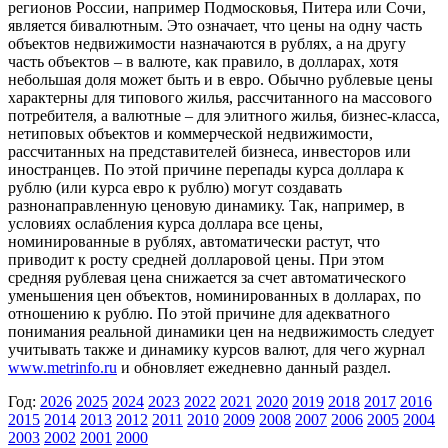
регионов России, например Подмосковья, Питера или Сочи,
является бивалютным. Это означает, что цены на одну часть
объектов недвижимости назначаются в рублях, а на другу
часть объектов – в валюте, как правило, в долларах, хотя
небольшая доля может быть и в евро. Обычно рублевые цены
характерны для типового жилья, рассчитанного на массового
потребителя, а валютные – для элитного жилья, бизнес-класса,
нетиповых объектов и коммерческой недвижимости,
рассчитанных на представителей бизнеса, инвесторов или
иностранцев. По этой причине перепады курса доллара к
рублю (или курса евро к рублю) могут создавать
разнонаправленную ценовую динамику. Так, например, в
условиях ослабления курса доллара все цены,
номинированные в рублях, автоматически растут, что
приводит к росту средней долларовой цены. При этом
средняя рублевая цена снижается за счет автоматического
уменьшения цен объектов, номинированных в долларах, по
отношению к рублю. По этой причине для адекватного
понимания реальной динамики цен на недвижимость следует
учитывать также и динамику курсов валют, для чего журнал
www.metrinfo.ru
и обновляет ежедневно данный раздел.
Год:
2026
2025
2024
2023
2022
2021
2020
2019
2018
2017
2016
2015
2014
2013
2012
2011
2010
2009
2008
2007
2006
2005
2004
2003
2002
2001
2000