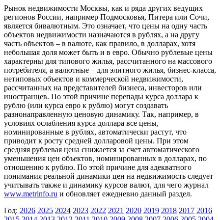
Рынок недвижимости Москвы, как и ряда других ведущих
регионов России, например Подмосковья, Питера или Сочи,
является бивалютным. Это означает, что цены на одну часть
объектов недвижимости назначаются в рублях, а на другу
часть объектов – в валюте, как правило, в долларах, хотя
небольшая доля может быть и в евро. Обычно рублевые цены
характерны для типового жилья, рассчитанного на массового
потребителя, а валютные – для элитного жилья, бизнес-класса,
нетиповых объектов и коммерческой недвижимости,
рассчитанных на представителей бизнеса, инвесторов или
иностранцев. По этой причине перепады курса доллара к
рублю (или курса евро к рублю) могут создавать
разнонаправленную ценовую динамику. Так, например, в
условиях ослабления курса доллара все цены,
номинированные в рублях, автоматически растут, что
приводит к росту средней долларовой цены. При этом
средняя рублевая цена снижается за счет автоматического
уменьшения цен объектов, номинированных в долларах, по
отношению к рублю. По этой причине для адекватного
понимания реальной динамики цен на недвижимость следует
учитывать также и динамику курсов валют, для чего журнал
www.metrinfo.ru
и обновляет ежедневно данный раздел.
Год:
2026
2025
2024
2023
2022
2021
2020
2019
2018
2017
2016
2015
2014
2013
2012
2011
2010
2009
2008
2007
2006
2005
2004