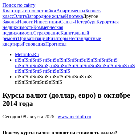
Поиск по сайту
Квартиры и новостройки
Апартаменты
Бизнес-
класс
Элита
Загородное жилье
Ипотека
Другое
Законы
Налоги
Инвестиции
Санкт-Петербург
Курортная
недвижимость
Коммерческая
недвижимость
Страхование
Капитальный
ремонт
Приватизация
Риэлторы
Нестандартные
квартиры
Реновация
Прогнозы
Metrinfo.Ru
пїЅпїЅпїЅпїЅ пїЅпїЅпїЅпїЅпїЅпїЅпїЅпїЅпїЅпїЅпїЅ
пїЅпїЅпїЅпїЅпїЅ, пїЅпїЅпїЅпїЅ пїЅпїЅпїЅпїЅпїЅпїЅпїЅ пїЅ
пїЅпїЅпїЅпїЅ пїЅпїЅпїЅпїЅ
пїЅпїЅпїЅпїЅпїЅ пїЅпїЅпїЅпїЅпїЅ пїЅ
пїЅпїЅпїЅпїЅпїЅпїЅпїЅ
Курсы валют (доллар, евро) в октябре
2014 года
Сегодня 08 августа 2026 |
www.metrinfo.ru
Почему курсы валют влияют на стоимость жилья?