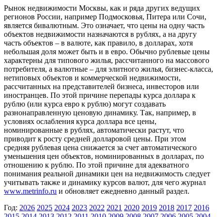
Рынок недвижимости Москвы, как и ряда других ведущих
регионов России, например Подмосковья, Питера или Сочи,
является бивалютным. Это означает, что цены на одну часть
объектов недвижимости назначаются в рублях, а на другу
часть объектов – в валюте, как правило, в долларах, хотя
небольшая доля может быть и в евро. Обычно рублевые цены
характерны для типового жилья, рассчитанного на массового
потребителя, а валютные – для элитного жилья, бизнес-класса,
нетиповых объектов и коммерческой недвижимости,
рассчитанных на представителей бизнеса, инвесторов или
иностранцев. По этой причине перепады курса доллара к
рублю (или курса евро к рублю) могут создавать
разнонаправленную ценовую динамику. Так, например, в
условиях ослабления курса доллара все цены,
номинированные в рублях, автоматически растут, что
приводит к росту средней долларовой цены. При этом
средняя рублевая цена снижается за счет автоматического
уменьшения цен объектов, номинированных в долларах, по
отношению к рублю. По этой причине для адекватного
понимания реальной динамики цен на недвижимость следует
учитывать также и динамику курсов валют, для чего журнал
www.metrinfo.ru
и обновляет ежедневно данный раздел.
Год:
2026
2025
2024
2023
2022
2021
2020
2019
2018
2017
2016
2015
2014
2013
2012
2011
2010
2009
2008
2007
2006
2005
2004