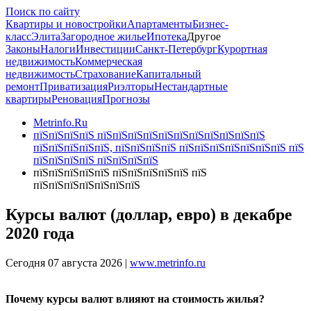
Поиск по сайту
Квартиры и новостройки
Апартаменты
Бизнес-
класс
Элита
Загородное жилье
Ипотека
Другое
Законы
Налоги
Инвестиции
Санкт-Петербург
Курортная
недвижимость
Коммерческая
недвижимость
Страхование
Капитальный
ремонт
Приватизация
Риэлторы
Нестандартные
квартиры
Реновация
Прогнозы
Metrinfo.Ru
пїЅпїЅпїЅпїЅ пїЅпїЅпїЅпїЅпїЅпїЅпїЅпїЅпїЅпїЅпїЅ
пїЅпїЅпїЅпїЅпїЅ, пїЅпїЅпїЅпїЅ пїЅпїЅпїЅпїЅпїЅпїЅпїЅ пїЅ
пїЅпїЅпїЅпїЅ пїЅпїЅпїЅпїЅ
пїЅпїЅпїЅпїЅпїЅ пїЅпїЅпїЅпїЅпїЅ пїЅ
пїЅпїЅпїЅпїЅпїЅпїЅпїЅ
Курсы валют (доллар, евро) в декабре
2020 года
Сегодня 07 августа 2026 |
www.metrinfo.ru
Почему курсы валют влияют на стоимость жилья?