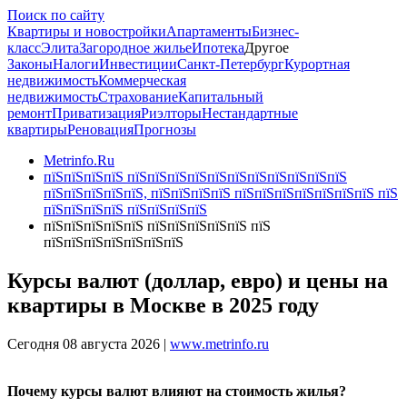
Поиск по сайту
Квартиры и новостройки
Апартаменты
Бизнес-
класс
Элита
Загородное жилье
Ипотека
Другое
Законы
Налоги
Инвестиции
Санкт-Петербург
Курортная
недвижимость
Коммерческая
недвижимость
Страхование
Капитальный
ремонт
Приватизация
Риэлторы
Нестандартные
квартиры
Реновация
Прогнозы
Metrinfo.Ru
пїЅпїЅпїЅпїЅ пїЅпїЅпїЅпїЅпїЅпїЅпїЅпїЅпїЅпїЅпїЅ
пїЅпїЅпїЅпїЅпїЅ, пїЅпїЅпїЅпїЅ пїЅпїЅпїЅпїЅпїЅпїЅпїЅ пїЅ
пїЅпїЅпїЅпїЅ пїЅпїЅпїЅпїЅ
пїЅпїЅпїЅпїЅпїЅ пїЅпїЅпїЅпїЅпїЅ пїЅ
пїЅпїЅпїЅпїЅпїЅпїЅпїЅ
Курсы валют (доллар, евро) и цены на
квартиры в Москве в 2025 году
Сегодня 08 августа 2026 |
www.metrinfo.ru
Почему курсы валют влияют на стоимость жилья?