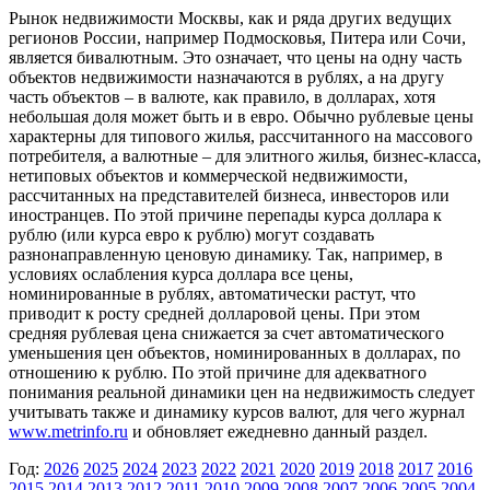
Рынок недвижимости Москвы, как и ряда других ведущих
регионов России, например Подмосковья, Питера или Сочи,
является бивалютным. Это означает, что цены на одну часть
объектов недвижимости назначаются в рублях, а на другу
часть объектов – в валюте, как правило, в долларах, хотя
небольшая доля может быть и в евро. Обычно рублевые цены
характерны для типового жилья, рассчитанного на массового
потребителя, а валютные – для элитного жилья, бизнес-класса,
нетиповых объектов и коммерческой недвижимости,
рассчитанных на представителей бизнеса, инвесторов или
иностранцев. По этой причине перепады курса доллара к
рублю (или курса евро к рублю) могут создавать
разнонаправленную ценовую динамику. Так, например, в
условиях ослабления курса доллара все цены,
номинированные в рублях, автоматически растут, что
приводит к росту средней долларовой цены. При этом
средняя рублевая цена снижается за счет автоматического
уменьшения цен объектов, номинированных в долларах, по
отношению к рублю. По этой причине для адекватного
понимания реальной динамики цен на недвижимость следует
учитывать также и динамику курсов валют, для чего журнал
www.metrinfo.ru
и обновляет ежедневно данный раздел.
Год:
2026
2025
2024
2023
2022
2021
2020
2019
2018
2017
2016
2015
2014
2013
2012
2011
2010
2009
2008
2007
2006
2005
2004