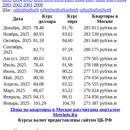
2003
2002
2001
2000
Шаг:
пїЅпїЅпїЅпїЅ
пїЅпїЅпїЅпїЅпїЅпїЅ
пїЅпїЅпїЅпїЅпїЅ
Курс
Курс
Квартиры в
Дата
доллара
евро
Москве
Декабрь, 2025
78,48
91,76
285 813 руб/кв.м
Ноябрь, 2025
80,93
93,62
283 539 руб/кв.м
Октябрь, 2025
81,18
94,60
281 640 руб/кв.м
Сентябрь,
82,73
97,18
280 175 руб/кв.м
2025
Август, 2025
80,03
93,01
279 565 руб/кв.м
Июль, 2025
78,41
91,98
278 188 руб/кв.м
Июнь, 2025
78,80
90,22
277 535 руб/кв.м
Май, 2025
80,56
90,95
276 656 руб/кв.м
Апрель, 2025
84,08
93,52
276 555 руб/кв.м
Март, 2025
86,67
93,22
276 024 руб/кв.м
Февраль, 2025
94,15
98,11
274 856 руб/кв.м
Январь, 2025
101,29
104,70
273 387 руб/кв.м
Цены на квартиры в Москве рассчитаны порталом
Metrinfo.Ru
Курсы валют предоставлены сайтом ЦБ РФ