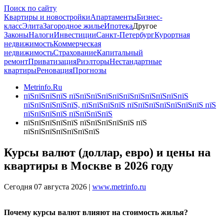
Поиск по сайту
Квартиры и новостройки
Апартаменты
Бизнес-
класс
Элита
Загородное жилье
Ипотека
Другое
Законы
Налоги
Инвестиции
Санкт-Петербург
Курортная
недвижимость
Коммерческая
недвижимость
Страхование
Капитальный
ремонт
Приватизация
Риэлторы
Нестандартные
квартиры
Реновация
Прогнозы
Metrinfo.Ru
пїЅпїЅпїЅпїЅ пїЅпїЅпїЅпїЅпїЅпїЅпїЅпїЅпїЅпїЅпїЅ
пїЅпїЅпїЅпїЅпїЅ, пїЅпїЅпїЅпїЅ пїЅпїЅпїЅпїЅпїЅпїЅпїЅ пїЅ
пїЅпїЅпїЅпїЅ пїЅпїЅпїЅпїЅ
пїЅпїЅпїЅпїЅпїЅ пїЅпїЅпїЅпїЅпїЅ пїЅ
пїЅпїЅпїЅпїЅпїЅпїЅпїЅ
Курсы валют (доллар, евро) и цены на
квартиры в Москве в 2026 году
Сегодня 07 августа 2026 |
www.metrinfo.ru
Почему курсы валют влияют на стоимость жилья?