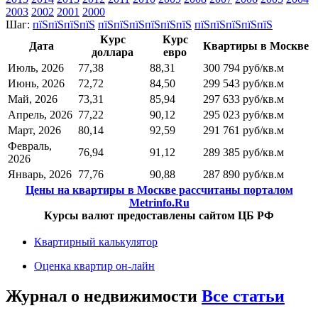
2003
2002
2001
2000
Шаг:
пїЅпїЅпїЅпїЅ
пїЅпїЅпїЅпїЅпїЅпїЅ
пїЅпїЅпїЅпїЅпїЅ
Курс
Курс
Дата
Квартиры в Москве
доллара
евро
Июль, 2026
77,38
88,31
300 794 руб/кв.м
Июнь, 2026
72,72
84,50
299 543 руб/кв.м
Май, 2026
73,31
85,94
297 633 руб/кв.м
Апрель, 2026
77,22
90,12
295 023 руб/кв.м
Март, 2026
80,14
92,59
291 761 руб/кв.м
Февраль,
76,94
91,12
289 385 руб/кв.м
2026
Январь, 2026
77,76
90,88
287 890 руб/кв.м
Цены на квартиры в Москве рассчитаны порталом
Metrinfo.Ru
Курсы валют предоставлены сайтом ЦБ РФ
Квартирный калькулятор
Оценка квартир он-лайн
Журнал о недвижимости
Все статьи