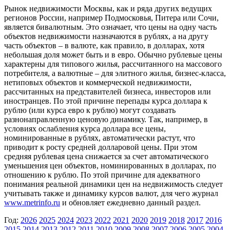
Рынок недвижимости Москвы, как и ряда других ведущих
регионов России, например Подмосковья, Питера или Сочи,
является бивалютным. Это означает, что цены на одну часть
объектов недвижимости назначаются в рублях, а на другу
часть объектов – в валюте, как правило, в долларах, хотя
небольшая доля может быть и в евро. Обычно рублевые цены
характерны для типового жилья, рассчитанного на массового
потребителя, а валютные – для элитного жилья, бизнес-класса,
нетиповых объектов и коммерческой недвижимости,
рассчитанных на представителей бизнеса, инвесторов или
иностранцев. По этой причине перепады курса доллара к
рублю (или курса евро к рублю) могут создавать
разнонаправленную ценовую динамику. Так, например, в
условиях ослабления курса доллара все цены,
номинированные в рублях, автоматически растут, что
приводит к росту средней долларовой цены. При этом
средняя рублевая цена снижается за счет автоматического
уменьшения цен объектов, номинированных в долларах, по
отношению к рублю. По этой причине для адекватного
понимания реальной динамики цен на недвижимость следует
учитывать также и динамику курсов валют, для чего журнал
www.metrinfo.ru
и обновляет ежедневно данный раздел.
Год:
2026
2025
2024
2023
2022
2021
2020
2019
2018
2017
2016
2015
2014
2013
2012
2011
2010
2009
2008
2007
2006
2005
2004