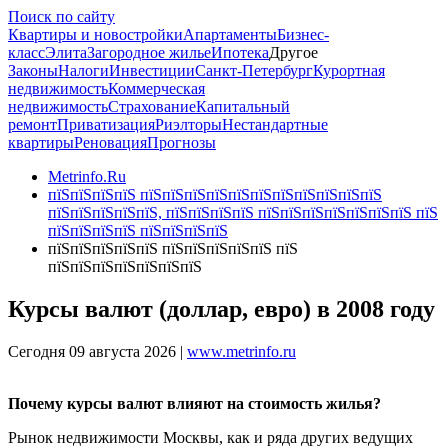
Поиск по сайту
Квартиры и новостройки
Апартаменты
Бизнес-
класс
Элита
Загородное жилье
Ипотека
Другое
Законы
Налоги
Инвестиции
Санкт-Петербург
Курортная
недвижимость
Коммерческая
недвижимость
Страхование
Капитальный
ремонт
Приватизация
Риэлторы
Нестандартные
квартиры
Реновация
Прогнозы
Metrinfo.Ru
пїЅпїЅпїЅпїЅ пїЅпїЅпїЅпїЅпїЅпїЅпїЅпїЅпїЅпїЅпїЅ
пїЅпїЅпїЅпїЅпїЅ, пїЅпїЅпїЅпїЅ пїЅпїЅпїЅпїЅпїЅпїЅпїЅ пїЅ
пїЅпїЅпїЅпїЅ пїЅпїЅпїЅпїЅ
пїЅпїЅпїЅпїЅпїЅ пїЅпїЅпїЅпїЅпїЅ пїЅ
пїЅпїЅпїЅпїЅпїЅпїЅпїЅ
Курсы валют (доллар, евро) в 2008 году
Сегодня 09 августа 2026 |
www.metrinfo.ru
Почему курсы валют влияют на стоимость жилья?
Рынок недвижимости Москвы, как и ряда других ведущих