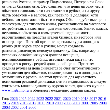
регионов России, например Подмосковья, Питера или Сочи,
является бивалютным. Это означает, что цены на одну часть
объектов недвижимости назначаются в рублях, а на другу
часть объектов – в валюте, как правило, в долларах, хотя
небольшая доля может быть и в евро. Обычно рублевые цены
характерны для типового жилья, рассчитанного на массового
потребителя, а валютные – для элитного жилья, бизнес-класса,
нетиповых объектов и коммерческой недвижимости,
рассчитанных на представителей бизнеса, инвесторов или
иностранцев. По этой причине перепады курса доллара к
рублю (или курса евро к рублю) могут создавать
разнонаправленную ценовую динамику. Так, например, в
условиях ослабления курса доллара все цены,
номинированные в рублях, автоматически растут, что
приводит к росту средней долларовой цены. При этом
средняя рублевая цена снижается за счет автоматического
уменьшения цен объектов, номинированных в долларах, по
отношению к рублю. По этой причине для адекватного
понимания реальной динамики цен на недвижимость следует
учитывать также и динамику курсов валют, для чего журнал
www.metrinfo.ru
и обновляет ежедневно данный раздел.
Год:
2026
2025
2024
2023
2022
2021
2020
2019
2018
2017
2016
2015
2014
2013
2012
2011
2010
2009
2008
2007
2006
2005
2004
2003
2002
2001
2000