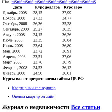
Шаг:
пїЅпїЅпїЅпїЅ
пїЅпїЅпїЅпїЅпїЅпїЅ
пїЅпїЅпїЅпїЅпїЅ
Дата
Курс доллара
Курс евро
Декабрь, 2008
28,15
37,99
Ноябрь, 2008
27,33
34,77
Октябрь, 2008
26,36
35,28
Сентябрь, 2008
25,27
36,35
Август, 2008
24,15
36,26
Июль, 2008
23,35
36,84
Июнь, 2008
23,64
36,80
Май, 2008
23,72
36,91
Апрель, 2008
23,51
37,06
Март, 2008
23,76
36,79
Февраль, 2008
24,53
36,12
Январь, 2008
24,50
36,01
Курсы валют предоставлены сайтом ЦБ РФ
Квартирный калькулятор
Оценка квартир он-лайн
Журнал о недвижимости
Все статьи