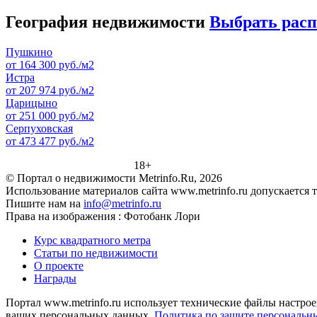
География недвижимости
Выбрать рас
Пушкино
от 164 300 руб./м2
Истра
от 207 974 руб./м2
Царицыно
от 251 000 руб./м2
Серпуховская
от 473 477 руб./м2
18+
© Портал о недвижимости Metrinfo.Ru, 2026
Использование материалов сайта www.metrinfo.ru допускается 
Пишите нам на
info@metrinfo.ru
Права на изображения : Фотобанк Лори
Курс квадратного метра
Статьи по недвижимости
О проекте
Награды
Портал www.metrinfo.ru использует технические файлы настрое
ваших персональных данных.
Политика по защите персональн