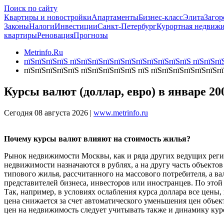
Поиск по сайту
Квартиры и новостройки
Апартаменты
Бизнес-класс
Элита
Загор
Законы
Налоги
Инвестиции
Санкт-Петербург
Курортная недвиж
квартиры
Реновация
Прогнозы
Metrinfo.Ru
пїЅпїЅпїЅпїЅ пїЅпїЅпїЅпїЅпїЅпїЅпїЅпїЅпїЅпїЅпїЅ пїЅпїЅпїЅ
пїЅпїЅпїЅпїЅпїЅ пїЅпїЅпїЅпїЅпїЅ пїЅ пїЅпїЅпїЅпїЅпїЅпїЅп
Курсы валют (доллар, евро) в январе 20
Сегодня 08 августа 2026 |
www.metrinfo.ru
Почему курсы валют влияют на стоимость жилья?
Рынок недвижимости Москвы, как и ряда других ведущих регио
недвижимости назначаются в рублях, а на другу часть объектов
типового жилья, рассчитанного на массового потребителя, а в
представителей бизнеса, инвесторов или иностранцев. По этой
Так, например, в условиях ослабления курса доллара все цены
цена снижается за счет автоматического уменьшения цен объе
цен на недвижимость следует учитывать также и динамику кур