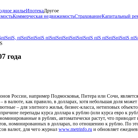
одное жилье
Ипотека
Другое
имость
Коммерческая недвижимость
Страхование
Капитальный ре
пїЅпїЅ, пїЅпїЅпїЅпїЅ пїЅпїЅпїЅпїЅпїЅпїЅпїЅ пїЅ пїЅпїЅпїЅпїЅ пїЅ
їЅ
07 года
нов России, например Подмосковья, Питера или Сочи, является 
 – в валюте, как правило, в долларах, хотя небольшая доля може
алютные – для элитного жилья, бизнес-класса, нетиповых объек
 причине перепады курса доллара к рублю (или курса евро к ру
, номинированные в рублях, автоматически растут, что приводит 
ктов, номинированных в долларах, по отношению к рублю. По э
сов валют, для чего журнал
www.metrinfo.ru
и обновляет ежеднев