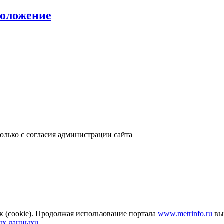
положение
только с согласия администрации сайта
к (cookie). Продолжая использование портала
www.metrinfo.ru
вы 
ых данныхu