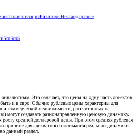
монт
Приватизация
Риэлторы
Нестандартные
пїЅпїЅпїЅ
бивалютным. Это означает, что цены на одну часть объектов
т быть и в евро. Обычно рублевые цены характерны для
тов и коммерческой недвижимости, рассчитанных на
блю) могут создавать разнонаправленную ценовую динамику.
к росту средней долларовой цены. При этом средняя рублевая
той причине для адекватного понимания реальной динамики
но данный раздел.