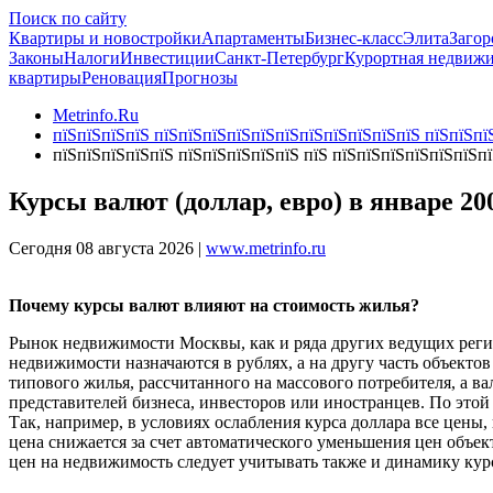
Поиск по сайту
Квартиры и новостройки
Апартаменты
Бизнес-класс
Элита
Загор
Законы
Налоги
Инвестиции
Санкт-Петербург
Курортная недвиж
квартиры
Реновация
Прогнозы
Metrinfo.Ru
пїЅпїЅпїЅпїЅ пїЅпїЅпїЅпїЅпїЅпїЅпїЅпїЅпїЅпїЅпїЅ пїЅпїЅпїЅ
пїЅпїЅпїЅпїЅпїЅ пїЅпїЅпїЅпїЅпїЅ пїЅ пїЅпїЅпїЅпїЅпїЅпїЅп
Курсы валют (доллар, евро) в январе 20
Сегодня 08 августа 2026 |
www.metrinfo.ru
Почему курсы валют влияют на стоимость жилья?
Рынок недвижимости Москвы, как и ряда других ведущих регио
недвижимости назначаются в рублях, а на другу часть объектов
типового жилья, рассчитанного на массового потребителя, а в
представителей бизнеса, инвесторов или иностранцев. По этой
Так, например, в условиях ослабления курса доллара все цены
цена снижается за счет автоматического уменьшения цен объе
цен на недвижимость следует учитывать также и динамику кур