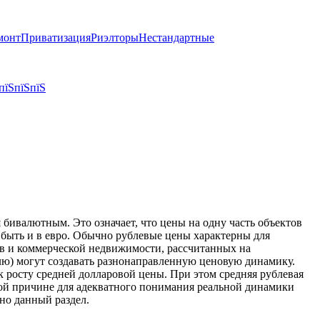
монт
Приватизация
Риэлторы
Нестандартные
пїЅпїЅпїЅ
бивалютным. Это означает, что цены на одну часть объектов
т быть и в евро. Обычно рублевые цены характерны для
тов и коммерческой недвижимости, рассчитанных на
блю) могут создавать разнонаправленную ценовую динамику.
к росту средней долларовой цены. При этом средняя рублевая
той причине для адекватного понимания реальной динамики
но данный раздел.