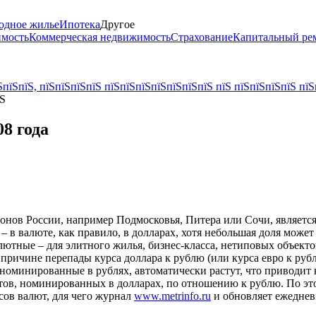
одное жилье
Ипотека
Другое
имость
Коммерческая недвижимость
Страхование
Капитальный ре
пїЅпїЅ, пїЅпїЅпїЅпїЅ пїЅпїЅпїЅпїЅпїЅпїЅпїЅ пїЅ пїЅпїЅпїЅпїЅ пїЅ
їЅ
08 года
нов России, например Подмосковья, Питера или Сочи, является 
 – в валюте, как правило, в долларах, хотя небольшая доля може
алютные – для элитного жилья, бизнес-класса, нетиповых объек
 причине перепады курса доллара к рублю (или курса евро к ру
, номинированные в рублях, автоматически растут, что приводит 
ктов, номинированных в долларах, по отношению к рублю. По э
сов валют, для чего журнал
www.metrinfo.ru
и обновляет ежеднев