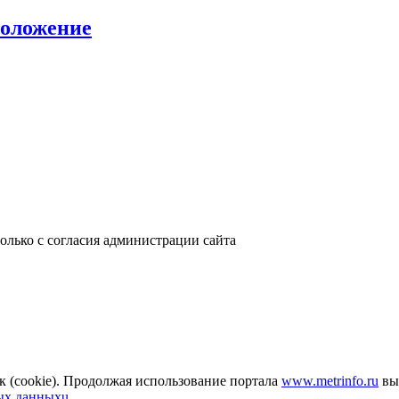
положение
только с согласия администрации сайта
к (cookie). Продолжая использование портала
www.metrinfo.ru
вы 
ых данныхu