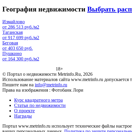
География недвижимости
Выбрать рас
Измайлово
от 286 513 руб./м2
Таганская
от 917 699 руб./м2
Беговая
от 403 650 руб.
Пушкино
от 164 300 руб./м2
18+
© Портал о недвижимости Metrinfo.Ru, 2026
Использование материалов сайта www.metrinfo.ru допускается 
Пишите нам на
info@metrinfo.ru
Права на изображения : Фотобанк Лори
Курс квадратного метра
Статьи по недвижимости
О проекте
Награды
Портал www.metrinfo.ru использует технические файлы настрое
ваших персональных данных.
Политика по защите персональн