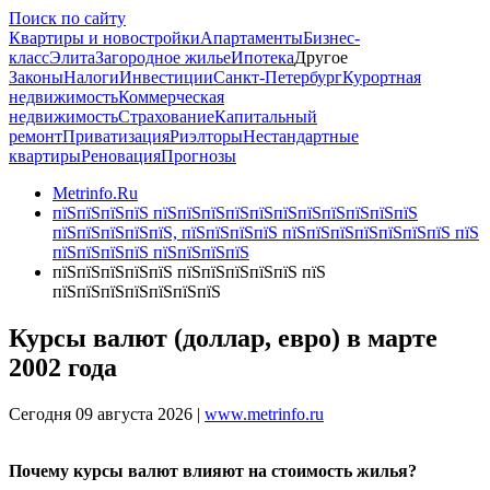
Поиск по сайту
Квартиры и новостройки
Апартаменты
Бизнес-
класс
Элита
Загородное жилье
Ипотека
Другое
Законы
Налоги
Инвестиции
Санкт-Петербург
Курортная
недвижимость
Коммерческая
недвижимость
Страхование
Капитальный
ремонт
Приватизация
Риэлторы
Нестандартные
квартиры
Реновация
Прогнозы
Metrinfo.Ru
пїЅпїЅпїЅпїЅ пїЅпїЅпїЅпїЅпїЅпїЅпїЅпїЅпїЅпїЅпїЅ
пїЅпїЅпїЅпїЅпїЅ, пїЅпїЅпїЅпїЅ пїЅпїЅпїЅпїЅпїЅпїЅпїЅ пїЅ
пїЅпїЅпїЅпїЅ пїЅпїЅпїЅпїЅ
пїЅпїЅпїЅпїЅпїЅ пїЅпїЅпїЅпїЅпїЅ пїЅ
пїЅпїЅпїЅпїЅпїЅпїЅпїЅ
Курсы валют (доллар, евро) в марте
2002 года
Сегодня 09 августа 2026 |
www.metrinfo.ru
Почему курсы валют влияют на стоимость жилья?