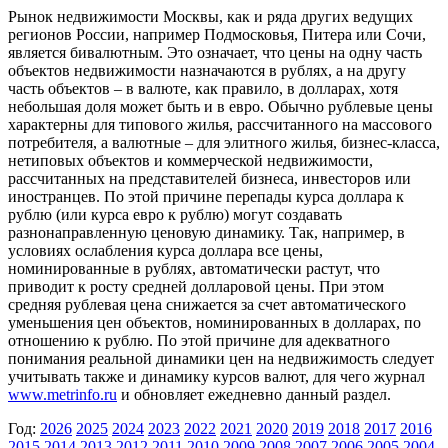
Рынок недвижимости Москвы, как и ряда других ведущих
регионов России, например Подмосковья, Питера или Сочи,
является бивалютным. Это означает, что цены на одну часть
объектов недвижимости назначаются в рублях, а на другу
часть объектов – в валюте, как правило, в долларах, хотя
небольшая доля может быть и в евро. Обычно рублевые цены
характерны для типового жилья, рассчитанного на массового
потребителя, а валютные – для элитного жилья, бизнес-класса,
нетиповых объектов и коммерческой недвижимости,
рассчитанных на представителей бизнеса, инвесторов или
иностранцев. По этой причине перепады курса доллара к
рублю (или курса евро к рублю) могут создавать
разнонаправленную ценовую динамику. Так, например, в
условиях ослабления курса доллара все цены,
номинированные в рублях, автоматически растут, что
приводит к росту средней долларовой цены. При этом
средняя рублевая цена снижается за счет автоматического
уменьшения цен объектов, номинированных в долларах, по
отношению к рублю. По этой причине для адекватного
понимания реальной динамики цен на недвижимость следует
учитывать также и динамику курсов валют, для чего журнал
www.metrinfo.ru
и обновляет ежедневно данный раздел.
Год:
2026
2025
2024
2023
2022
2021
2020
2019
2018
2017
2016
2015
2014
2013
2012
2011
2010
2009
2008
2007
2006
2005
2004