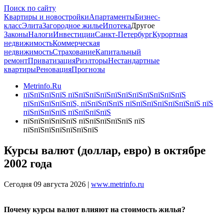
Поиск по сайту
Квартиры и новостройки
Апартаменты
Бизнес-
класс
Элита
Загородное жилье
Ипотека
Другое
Законы
Налоги
Инвестиции
Санкт-Петербург
Курортная
недвижимость
Коммерческая
недвижимость
Страхование
Капитальный
ремонт
Приватизация
Риэлторы
Нестандартные
квартиры
Реновация
Прогнозы
Metrinfo.Ru
пїЅпїЅпїЅпїЅ пїЅпїЅпїЅпїЅпїЅпїЅпїЅпїЅпїЅпїЅпїЅ
пїЅпїЅпїЅпїЅпїЅ, пїЅпїЅпїЅпїЅ пїЅпїЅпїЅпїЅпїЅпїЅпїЅ пїЅ
пїЅпїЅпїЅпїЅ пїЅпїЅпїЅпїЅ
пїЅпїЅпїЅпїЅпїЅ пїЅпїЅпїЅпїЅпїЅ пїЅ
пїЅпїЅпїЅпїЅпїЅпїЅпїЅ
Курсы валют (доллар, евро) в октябре
2002 года
Сегодня 09 августа 2026 |
www.metrinfo.ru
Почему курсы валют влияют на стоимость жилья?