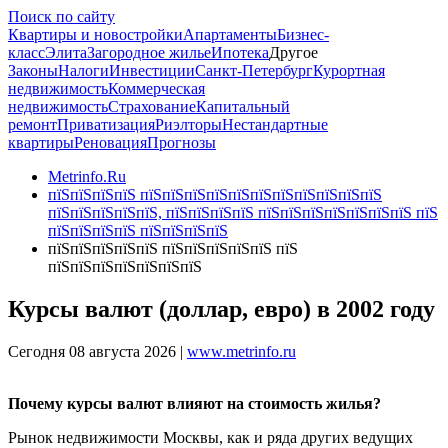
Поиск по сайту
Квартиры и новостройки
Апартаменты
Бизнес-
класс
Элита
Загородное жилье
Ипотека
Другое
Законы
Налоги
Инвестиции
Санкт-Петербург
Курортная
недвижимость
Коммерческая
недвижимость
Страхование
Капитальный
ремонт
Приватизация
Риэлторы
Нестандартные
квартиры
Реновация
Прогнозы
Metrinfo.Ru
пїЅпїЅпїЅпїЅ пїЅпїЅпїЅпїЅпїЅпїЅпїЅпїЅпїЅпїЅпїЅ
пїЅпїЅпїЅпїЅпїЅ, пїЅпїЅпїЅпїЅ пїЅпїЅпїЅпїЅпїЅпїЅпїЅ пїЅ
пїЅпїЅпїЅпїЅ пїЅпїЅпїЅпїЅ
пїЅпїЅпїЅпїЅпїЅ пїЅпїЅпїЅпїЅпїЅ пїЅ
пїЅпїЅпїЅпїЅпїЅпїЅпїЅ
Курсы валют (доллар, евро) в 2002 году
Сегодня 08 августа 2026 |
www.metrinfo.ru
Почему курсы валют влияют на стоимость жилья?
Рынок недвижимости Москвы, как и ряда других ведущих