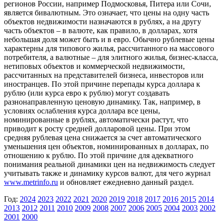
регионов России, например Подмосковья, Питера или Сочи,
является бивалютным. Это означает, что цены на одну часть
объектов недвижимости назначаются в рублях, а на другу
часть объектов – в валюте, как правило, в долларах, хотя
небольшая доля может быть и в евро. Обычно рублевые цены
характерны для типового жилья, рассчитанного на массового
потребителя, а валютные – для элитного жилья, бизнес-класса,
нетиповых объектов и коммерческой недвижимости,
рассчитанных на представителей бизнеса, инвесторов или
иностранцев. По этой причине перепады курса доллара к
рублю (или курса евро к рублю) могут создавать
разнонаправленную ценовую динамику. Так, например, в
условиях ослабления курса доллара все цены,
номинированные в рублях, автоматически растут, что
приводит к росту средней долларовой цены. При этом
средняя рублевая цена снижается за счет автоматического
уменьшения цен объектов, номинированных в долларах, по
отношению к рублю. По этой причине для адекватного
понимания реальной динамики цен на недвижимость следует
учитывать также и динамику курсов валют, для чего журнал
www.metrinfo.ru
и обновляет ежедневно данный раздел.
Год:
2024
2023
2022
2021
2020
2019
2018
2017
2016
2015
2014
2013
2012
2011
2010
2009
2008
2007
2006
2005
2004
2003
2002
2001
2000