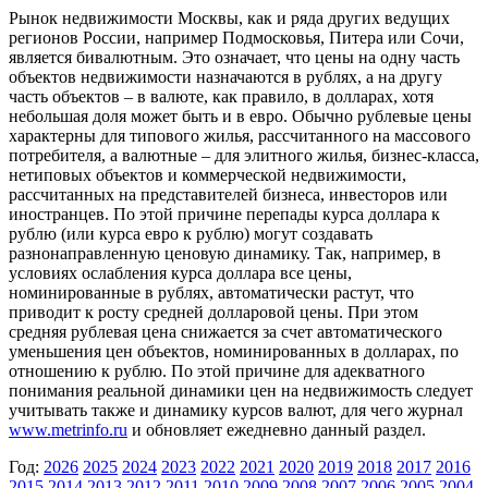
Рынок недвижимости Москвы, как и ряда других ведущих
регионов России, например Подмосковья, Питера или Сочи,
является бивалютным. Это означает, что цены на одну часть
объектов недвижимости назначаются в рублях, а на другу
часть объектов – в валюте, как правило, в долларах, хотя
небольшая доля может быть и в евро. Обычно рублевые цены
характерны для типового жилья, рассчитанного на массового
потребителя, а валютные – для элитного жилья, бизнес-класса,
нетиповых объектов и коммерческой недвижимости,
рассчитанных на представителей бизнеса, инвесторов или
иностранцев. По этой причине перепады курса доллара к
рублю (или курса евро к рублю) могут создавать
разнонаправленную ценовую динамику. Так, например, в
условиях ослабления курса доллара все цены,
номинированные в рублях, автоматически растут, что
приводит к росту средней долларовой цены. При этом
средняя рублевая цена снижается за счет автоматического
уменьшения цен объектов, номинированных в долларах, по
отношению к рублю. По этой причине для адекватного
понимания реальной динамики цен на недвижимость следует
учитывать также и динамику курсов валют, для чего журнал
www.metrinfo.ru
и обновляет ежедневно данный раздел.
Год:
2026
2025
2024
2023
2022
2021
2020
2019
2018
2017
2016
2015
2014
2013
2012
2011
2010
2009
2008
2007
2006
2005
2004