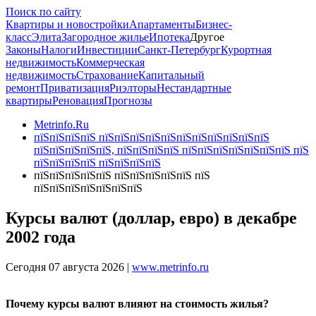
Поиск по сайту
Квартиры и новостройки
Апартаменты
Бизнес-
класс
Элита
Загородное жилье
Ипотека
Другое
Законы
Налоги
Инвестиции
Санкт-Петербург
Курортная
недвижимость
Коммерческая
недвижимость
Страхование
Капитальный
ремонт
Приватизация
Риэлторы
Нестандартные
квартиры
Реновация
Прогнозы
Metrinfo.Ru
пїЅпїЅпїЅпїЅ пїЅпїЅпїЅпїЅпїЅпїЅпїЅпїЅпїЅпїЅпїЅ
пїЅпїЅпїЅпїЅпїЅ, пїЅпїЅпїЅпїЅ пїЅпїЅпїЅпїЅпїЅпїЅпїЅ пїЅ
пїЅпїЅпїЅпїЅ пїЅпїЅпїЅпїЅ
пїЅпїЅпїЅпїЅпїЅ пїЅпїЅпїЅпїЅпїЅ пїЅ
пїЅпїЅпїЅпїЅпїЅпїЅпїЅ
Курсы валют (доллар, евро) в декабре
2002 года
Сегодня 07 августа 2026 |
www.metrinfo.ru
Почему курсы валют влияют на стоимость жилья?