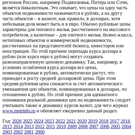
регионов России, например Подмосковья, Питера или Сочи,
является бивалютным. Это означает, что цены на одну часть
объектов недвижимости назначаются в рублях, а на другу
часть объектов – в валюте, как правило, в долларах, хотя
небольшая доля может быть и в евро. Обычно рублевые цены
характерны для типового жилья, рассчитанного на массового
потребителя, а валютные – для элитного жилья, бизнес-класса,
нетиповых объектов и коммерческой недвижимости,
рассчитанных на представителей бизнеса, инвесторов или
иностранцев. По этой причине перепады курса доллара к
рублю (или курса евро к рублю) могут создавать
разнонаправленную ценовую динамику. Так, например, в
условиях ослабления курса доллара все цены,
номинированные в рублях, автоматически растут, что
приводит к росту средней долларовой цены. При этом
средняя рублевая цена снижается за счет автоматического
уменьшения цен объектов, номинированных в долларах, по
отношению к рублю. По этой причине для адекватного
понимания реальной динамики цен на недвижимость следует
учитывать также и динамику курсов валют, для чего журнал
www.metrinfo.ru
и обновляет ежедневно данный раздел.
Год:
2026
2025
2024
2023
2022
2021
2020
2019
2018
2017
2016
2015
2014
2013
2012
2011
2010
2009
2008
2007
2006
2005
2004
2003
2002
2001
2000