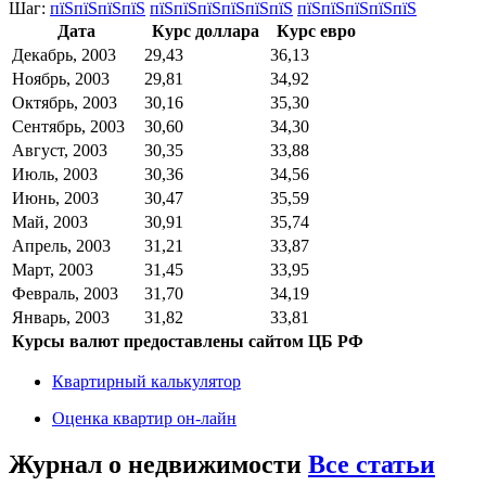
Шаг:
пїЅпїЅпїЅпїЅ
пїЅпїЅпїЅпїЅпїЅпїЅ
пїЅпїЅпїЅпїЅпїЅ
Дата
Курс доллара
Курс евро
Декабрь, 2003
29,43
36,13
Ноябрь, 2003
29,81
34,92
Октябрь, 2003
30,16
35,30
Сентябрь, 2003
30,60
34,30
Август, 2003
30,35
33,88
Июль, 2003
30,36
34,56
Июнь, 2003
30,47
35,59
Май, 2003
30,91
35,74
Апрель, 2003
31,21
33,87
Март, 2003
31,45
33,95
Февраль, 2003
31,70
34,19
Январь, 2003
31,82
33,81
Курсы валют предоставлены сайтом ЦБ РФ
Квартирный калькулятор
Оценка квартир он-лайн
Журнал о недвижимости
Все статьи