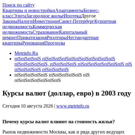
Поиск по сайту
Квартиры и новостройки
Апартаменты
Бизнес-
класс
Элита
Загородное жилье
Ипотека
Другое
Законы
Налоги
Инвестиции
Санкт-Петербург
Курортная
недвижимость
Коммерческая
недвижимость
Страхование
Капитальный
ремонт
Приватизация
Риэлторы
Нестандартные
квартиры
Реновация
Прогнозы
Metrinfo.Ru
пїЅпїЅпїЅпїЅ пїЅпїЅпїЅпїЅпїЅпїЅпїЅпїЅпїЅпїЅпїЅ
пїЅпїЅпїЅпїЅпїЅ, пїЅпїЅпїЅпїЅ пїЅпїЅпїЅпїЅпїЅпїЅпїЅ пїЅ
пїЅпїЅпїЅпїЅ пїЅпїЅпїЅпїЅ
пїЅпїЅпїЅпїЅпїЅ пїЅпїЅпїЅпїЅпїЅ пїЅ
пїЅпїЅпїЅпїЅпїЅпїЅпїЅ
Курсы валют (доллар, евро) в 2003 году
Сегодня 10 августа 2026 |
www.metrinfo.ru
Почему курсы валют влияют на стоимость жилья?
Рынок недвижимости Москвы, как и ряда других ведущих