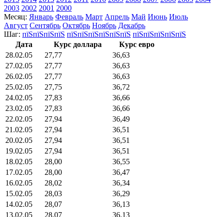
2003
2002
2001
2000
Месяц:
Январь
Февраль
Март
Апрель
Май
Июнь
Июль
Август
Сентябрь
Октябрь
Ноябрь
Декабрь
Шаг:
пїЅпїЅпїЅпїЅ
пїЅпїЅпїЅпїЅпїЅпїЅ
пїЅпїЅпїЅпїЅпїЅ
Дата
Курс доллара
Курс евро
28.02.05
27,77
36,63
27.02.05
27,77
36,63
26.02.05
27,77
36,63
25.02.05
27,75
36,72
24.02.05
27,83
36,66
23.02.05
27,83
36,66
22.02.05
27,94
36,49
21.02.05
27,94
36,51
20.02.05
27,94
36,51
19.02.05
27,94
36,51
18.02.05
28,00
36,55
17.02.05
28,00
36,47
16.02.05
28,02
36,34
15.02.05
28,03
36,29
14.02.05
28,07
36,13
13.02.05
28,07
36,13