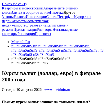
Поиск по сайту
Квартиры и новостройки
Апартаменты
Бизнес-
класс
Элита
Загородное жилье
Ипотека
Другое
Законы
Налоги
Инвестиции
Санкт-Петербург
Курортная
недвижимость
Коммерческая
недвижимость
Страхование
Капитальный
ремонт
Приватизация
Риэлторы
Нестандартные
квартиры
Реновация
Прогнозы
Metrinfo.Ru
пїЅпїЅпїЅпїЅ пїЅпїЅпїЅпїЅпїЅпїЅпїЅпїЅпїЅпїЅпїЅ
пїЅпїЅпїЅпїЅпїЅ, пїЅпїЅпїЅпїЅ пїЅпїЅпїЅпїЅпїЅпїЅпїЅ пїЅ
пїЅпїЅпїЅпїЅ пїЅпїЅпїЅпїЅ
пїЅпїЅпїЅпїЅпїЅ пїЅпїЅпїЅпїЅпїЅ пїЅ
пїЅпїЅпїЅпїЅпїЅпїЅпїЅ
Курсы валют (доллар, евро) в феврале
2005 года
Сегодня 10 августа 2026 |
www.metrinfo.ru
Почему курсы валют влияют на стоимость жилья?