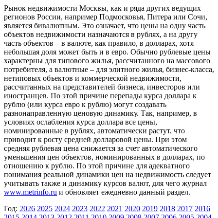
Рынок недвижимости Москвы, как и ряда других ведущих
регионов России, например Подмосковья, Питера или Сочи,
является бивалютным. Это означает, что цены на одну часть
объектов недвижимости назначаются в рублях, а на другу
часть объектов – в валюте, как правило, в долларах, хотя
небольшая доля может быть и в евро. Обычно рублевые цены
характерны для типового жилья, рассчитанного на массового
потребителя, а валютные – для элитного жилья, бизнес-класса,
нетиповых объектов и коммерческой недвижимости,
рассчитанных на представителей бизнеса, инвесторов или
иностранцев. По этой причине перепады курса доллара к
рублю (или курса евро к рублю) могут создавать
разнонаправленную ценовую динамику. Так, например, в
условиях ослабления курса доллара все цены,
номинированные в рублях, автоматически растут, что
приводит к росту средней долларовой цены. При этом
средняя рублевая цена снижается за счет автоматического
уменьшения цен объектов, номинированных в долларах, по
отношению к рублю. По этой причине для адекватного
понимания реальной динамики цен на недвижимость следует
учитывать также и динамику курсов валют, для чего журнал
www.metrinfo.ru
и обновляет ежедневно данный раздел.
Год:
2026
2025
2024
2023
2022
2021
2020
2019
2018
2017
2016
2015
2014
2013
2012
2011
2010
2009
2008
2007
2006
2005
2004