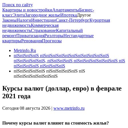
Поиск по сайту
Квартиры и новостройки
Апартаменты
Бизнес-
класс
Элита
Загородное жилье
Ипотека
Другое
Законы
Налоги
Инвестиции
Санкт-Петербург
Курортная
недвижимость
Коммерческая
недвижимость
Страхование
Капитальный
ремонт
Приватизация
Риэлторы
Нестандартные
квартиры
Реновация
Прогнозы
Metrinfo.Ru
пїЅпїЅпїЅпїЅ пїЅпїЅпїЅпїЅпїЅпїЅпїЅпїЅпїЅпїЅпїЅ
пїЅпїЅпїЅпїЅпїЅ, пїЅпїЅпїЅпїЅ пїЅпїЅпїЅпїЅпїЅпїЅпїЅ пїЅ
пїЅпїЅпїЅпїЅ пїЅпїЅпїЅпїЅ
пїЅпїЅпїЅпїЅпїЅ пїЅпїЅпїЅпїЅпїЅ пїЅ
пїЅпїЅпїЅпїЅпїЅпїЅпїЅ
Курсы валют (доллар, евро) в феврале
2021 года
Сегодня 08 августа 2026 |
www.metrinfo.ru
Почему курсы валют влияют на стоимость жилья?