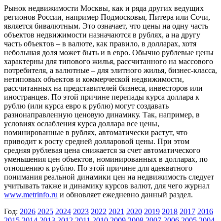
Рынок недвижимости Москвы, как и ряда других ведущих
регионов России, например Подмосковья, Питера или Сочи,
является бивалютным. Это означает, что цены на одну часть
объектов недвижимости назначаются в рублях, а на другу
часть объектов – в валюте, как правило, в долларах, хотя
небольшая доля может быть и в евро. Обычно рублевые цены
характерны для типового жилья, рассчитанного на массового
потребителя, а валютные – для элитного жилья, бизнес-класса,
нетиповых объектов и коммерческой недвижимости,
рассчитанных на представителей бизнеса, инвесторов или
иностранцев. По этой причине перепады курса доллара к
рублю (или курса евро к рублю) могут создавать
разнонаправленную ценовую динамику. Так, например, в
условиях ослабления курса доллара все цены,
номинированные в рублях, автоматически растут, что
приводит к росту средней долларовой цены. При этом
средняя рублевая цена снижается за счет автоматического
уменьшения цен объектов, номинированных в долларах, по
отношению к рублю. По этой причине для адекватного
понимания реальной динамики цен на недвижимость следует
учитывать также и динамику курсов валют, для чего журнал
www.metrinfo.ru
и обновляет ежедневно данный раздел.
Год:
2026
2025
2024
2023
2022
2021
2020
2019
2018
2017
2016
2015
2014
2013
2012
2011
2010
2009
2008
2007
2006
2005
2004