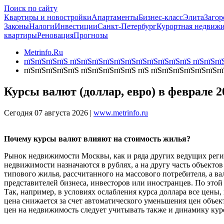
Поиск по сайту
Квартиры и новостройки
Апартаменты
Бизнес-класс
Элита
Загор
Законы
Налоги
Инвестиции
Санкт-Петербург
Курортная недвиж
квартиры
Реновация
Прогнозы
Metrinfo.Ru
пїЅпїЅпїЅпїЅ пїЅпїЅпїЅпїЅпїЅпїЅпїЅпїЅпїЅпїЅпїЅ пїЅпїЅпїЅ
пїЅпїЅпїЅпїЅпїЅ пїЅпїЅпїЅпїЅпїЅ пїЅ пїЅпїЅпїЅпїЅпїЅпїЅп
Курсы валют (доллар, евро) в феврале 2
Сегодня 07 августа 2026 |
www.metrinfo.ru
Почему курсы валют влияют на стоимость жилья?
Рынок недвижимости Москвы, как и ряда других ведущих регио
недвижимости назначаются в рублях, а на другу часть объектов
типового жилья, рассчитанного на массового потребителя, а в
представителей бизнеса, инвесторов или иностранцев. По этой
Так, например, в условиях ослабления курса доллара все цены
цена снижается за счет автоматического уменьшения цен объе
цен на недвижимость следует учитывать также и динамику кур