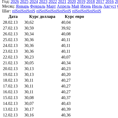
Год:
2026
2025
2024
2023
2022
2021
2020
2019
2018
2017
2016
2
Месяц:
Январь
Февраль
Март
Апрель
Май
Июнь
Июль
Август
Шаг:
пїЅпїЅпїЅпїЅ
пїЅпїЅпїЅпїЅпїЅпїЅ
пїЅпїЅпїЅпїЅпїЅ
Дата
Курс доллара
Курс евро
28.02.13
30,62
40,04
27.02.13
30,59
39,92
26.02.13
30,34
40,08
25.02.13
30,36
40,11
24.02.13
30,36
40,11
23.02.13
30,36
40,11
22.02.13
30,23
40,07
21.02.13
30,05
40,34
20.02.13
30,13
40,23
19.02.13
30,13
40,20
18.02.13
30,11
40,27
17.02.13
30,11
40,27
16.02.13
30,11
40,27
15.02.13
30,08
40,37
14.02.13
30,07
40,43
13.02.13
30,17
40,39
12.02.13
30,16
40,36