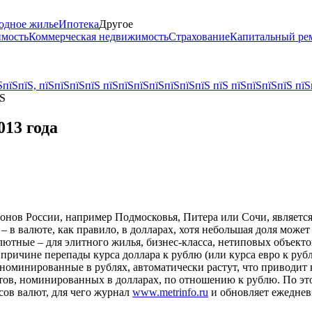
одное жилье
Ипотека
Другое
имость
Коммерческая недвижимость
Страхование
Капитальный ре
пїЅпїЅ, пїЅпїЅпїЅпїЅ пїЅпїЅпїЅпїЅпїЅпїЅпїЅ пїЅ пїЅпїЅпїЅпїЅ пїЅ
їЅ
013 года
нов России, например Подмосковья, Питера или Сочи, является 
 – в валюте, как правило, в долларах, хотя небольшая доля може
алютные – для элитного жилья, бизнес-класса, нетиповых объек
 причине перепады курса доллара к рублю (или курса евро к ру
, номинированные в рублях, автоматически растут, что приводит 
ктов, номинированных в долларах, по отношению к рублю. По э
сов валют, для чего журнал
www.metrinfo.ru
и обновляет ежеднев