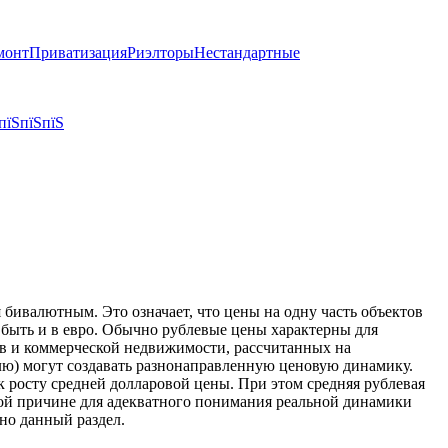
монт
Приватизация
Риэлторы
Нестандартные
пїЅпїЅпїЅ
бивалютным. Это означает, что цены на одну часть объектов
т быть и в евро. Обычно рублевые цены характерны для
тов и коммерческой недвижимости, рассчитанных на
блю) могут создавать разнонаправленную ценовую динамику.
к росту средней долларовой цены. При этом средняя рублевая
той причине для адекватного понимания реальной динамики
но данный раздел.