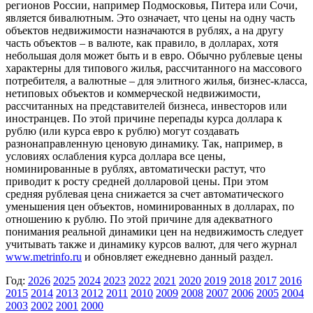
регионов России, например Подмосковья, Питера или Сочи,
является бивалютным. Это означает, что цены на одну часть
объектов недвижимости назначаются в рублях, а на другу
часть объектов – в валюте, как правило, в долларах, хотя
небольшая доля может быть и в евро. Обычно рублевые цены
характерны для типового жилья, рассчитанного на массового
потребителя, а валютные – для элитного жилья, бизнес-класса,
нетиповых объектов и коммерческой недвижимости,
рассчитанных на представителей бизнеса, инвесторов или
иностранцев. По этой причине перепады курса доллара к
рублю (или курса евро к рублю) могут создавать
разнонаправленную ценовую динамику. Так, например, в
условиях ослабления курса доллара все цены,
номинированные в рублях, автоматически растут, что
приводит к росту средней долларовой цены. При этом
средняя рублевая цена снижается за счет автоматического
уменьшения цен объектов, номинированных в долларах, по
отношению к рублю. По этой причине для адекватного
понимания реальной динамики цен на недвижимость следует
учитывать также и динамику курсов валют, для чего журнал
www.metrinfo.ru
и обновляет ежедневно данный раздел.
Год:
2026
2025
2024
2023
2022
2021
2020
2019
2018
2017
2016
2015
2014
2013
2012
2011
2010
2009
2008
2007
2006
2005
2004
2003
2002
2001
2000