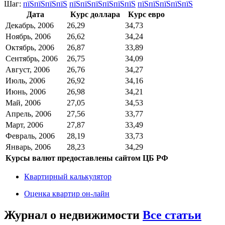
Шаг:
пїЅпїЅпїЅпїЅ
пїЅпїЅпїЅпїЅпїЅпїЅ
пїЅпїЅпїЅпїЅпїЅ
Дата
Курс доллара
Курс евро
Декабрь, 2006
26,29
34,73
Ноябрь, 2006
26,62
34,24
Октябрь, 2006
26,87
33,89
Сентябрь, 2006
26,75
34,09
Август, 2006
26,76
34,27
Июль, 2006
26,92
34,16
Июнь, 2006
26,98
34,21
Май, 2006
27,05
34,53
Апрель, 2006
27,56
33,77
Март, 2006
27,87
33,49
Февраль, 2006
28,19
33,73
Январь, 2006
28,23
34,29
Курсы валют предоставлены сайтом ЦБ РФ
Квартирный калькулятор
Оценка квартир он-лайн
Журнал о недвижимости
Все статьи