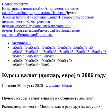
Поиск по сайту
Квартиры и новостройки
Апартаменты
Бизнес-
класс
Элита
Загородное жилье
Ипотека
Другое
Законы
Налоги
Инвестиции
Санкт-Петербург
Курортная
недвижимость
Коммерческая
недвижимость
Страхование
Капитальный
ремонт
Приватизация
Риэлторы
Нестандартные
квартиры
Реновация
Прогнозы
Metrinfo.Ru
пїЅпїЅпїЅпїЅ пїЅпїЅпїЅпїЅпїЅпїЅпїЅпїЅпїЅпїЅпїЅ
пїЅпїЅпїЅпїЅпїЅ, пїЅпїЅпїЅпїЅ пїЅпїЅпїЅпїЅпїЅпїЅпїЅ пїЅ
пїЅпїЅпїЅпїЅ пїЅпїЅпїЅпїЅ
пїЅпїЅпїЅпїЅпїЅ пїЅпїЅпїЅпїЅпїЅ пїЅ
пїЅпїЅпїЅпїЅпїЅпїЅпїЅ
Курсы валют (доллар, евро) в 2006 году
Сегодня 08 августа 2026 |
www.metrinfo.ru
Почему курсы валют влияют на стоимость жилья?
Рынок недвижимости Москвы, как и ряда других ведущих