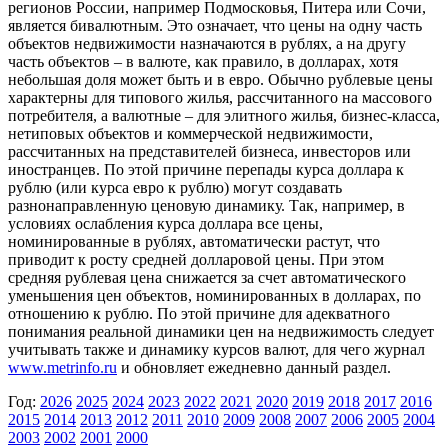
регионов России, например Подмосковья, Питера или Сочи,
является бивалютным. Это означает, что цены на одну часть
объектов недвижимости назначаются в рублях, а на другу
часть объектов – в валюте, как правило, в долларах, хотя
небольшая доля может быть и в евро. Обычно рублевые цены
характерны для типового жилья, рассчитанного на массового
потребителя, а валютные – для элитного жилья, бизнес-класса,
нетиповых объектов и коммерческой недвижимости,
рассчитанных на представителей бизнеса, инвесторов или
иностранцев. По этой причине перепады курса доллара к
рублю (или курса евро к рублю) могут создавать
разнонаправленную ценовую динамику. Так, например, в
условиях ослабления курса доллара все цены,
номинированные в рублях, автоматически растут, что
приводит к росту средней долларовой цены. При этом
средняя рублевая цена снижается за счет автоматического
уменьшения цен объектов, номинированных в долларах, по
отношению к рублю. По этой причине для адекватного
понимания реальной динамики цен на недвижимость следует
учитывать также и динамику курсов валют, для чего журнал
www.metrinfo.ru
и обновляет ежедневно данный раздел.
Год:
2026
2025
2024
2023
2022
2021
2020
2019
2018
2017
2016
2015
2014
2013
2012
2011
2010
2009
2008
2007
2006
2005
2004
2003
2002
2001
2000