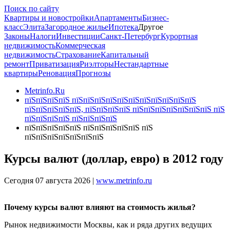
Поиск по сайту
Квартиры и новостройки
Апартаменты
Бизнес-
класс
Элита
Загородное жилье
Ипотека
Другое
Законы
Налоги
Инвестиции
Санкт-Петербург
Курортная
недвижимость
Коммерческая
недвижимость
Страхование
Капитальный
ремонт
Приватизация
Риэлторы
Нестандартные
квартиры
Реновация
Прогнозы
Metrinfo.Ru
пїЅпїЅпїЅпїЅ пїЅпїЅпїЅпїЅпїЅпїЅпїЅпїЅпїЅпїЅпїЅ
пїЅпїЅпїЅпїЅпїЅ, пїЅпїЅпїЅпїЅ пїЅпїЅпїЅпїЅпїЅпїЅпїЅ пїЅ
пїЅпїЅпїЅпїЅ пїЅпїЅпїЅпїЅ
пїЅпїЅпїЅпїЅпїЅ пїЅпїЅпїЅпїЅпїЅ пїЅ
пїЅпїЅпїЅпїЅпїЅпїЅпїЅ
Курсы валют (доллар, евро) в 2012 году
Сегодня 07 августа 2026 |
www.metrinfo.ru
Почему курсы валют влияют на стоимость жилья?
Рынок недвижимости Москвы, как и ряда других ведущих