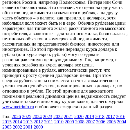
регионов России, например Подмосковья, Питера или Сочи,
является бивалютным. Это означает, что цены на одну часть
объектов недвижимости назначаются в рублях, а на другу
часть объектов – в валюте, как правило, в долларах, хотя
небольшая доля может быть и в евро. Обычно рублевые цены
характерны для типового жилья, рассчитанного на массового
потребителя, а валютные – для элитного жилья, бизнес-класса,
нетиповых объектов и коммерческой недвижимости,
рассчитанных на представителей бизнеса, инвесторов или
иностранцев. По этой причине перепады курса доллара к
рублю (или курса евро к рублю) могут создавать
разнонаправленную ценовую динамику. Так, например, в
условиях ослабления курса доллара все цены,
номинированные в рублях, автоматически растут, что
приводит к росту средней долларовой цены. При этом
средняя рублевая цена снижается за счет автоматического
уменьшения цен объектов, номинированных в долларах, по
отношению к рублю. По этой причине для адекватного
понимания реальной динамики цен на недвижимость следует
учитывать также и динамику курсов валют, для чего журнал
www.metrinfo.ru
и обновляет ежедневно данный раздел.
Год:
2026
2025
2024
2023
2022
2021
2020
2019
2018
2017
2016
2015
2014
2013
2012
2011
2010
2009
2008
2007
2006
2005
2004
2003
2002
2001
2000