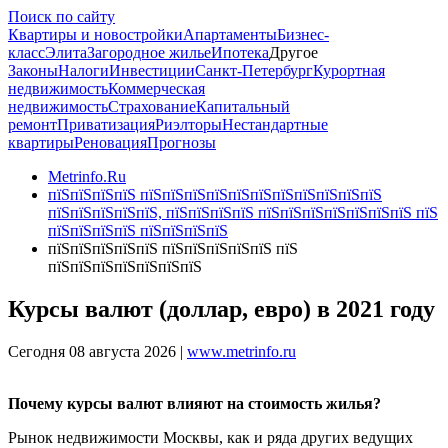
Поиск по сайту
Квартиры и новостройки
Апартаменты
Бизнес-
класс
Элита
Загородное жилье
Ипотека
Другое
Законы
Налоги
Инвестиции
Санкт-Петербург
Курортная
недвижимость
Коммерческая
недвижимость
Страхование
Капитальный
ремонт
Приватизация
Риэлторы
Нестандартные
квартиры
Реновация
Прогнозы
Metrinfo.Ru
пїЅпїЅпїЅпїЅ пїЅпїЅпїЅпїЅпїЅпїЅпїЅпїЅпїЅпїЅпїЅ
пїЅпїЅпїЅпїЅпїЅ, пїЅпїЅпїЅпїЅ пїЅпїЅпїЅпїЅпїЅпїЅпїЅ пїЅ
пїЅпїЅпїЅпїЅ пїЅпїЅпїЅпїЅ
пїЅпїЅпїЅпїЅпїЅ пїЅпїЅпїЅпїЅпїЅ пїЅ
пїЅпїЅпїЅпїЅпїЅпїЅпїЅ
Курсы валют (доллар, евро) в 2021 году
Сегодня 08 августа 2026 |
www.metrinfo.ru
Почему курсы валют влияют на стоимость жилья?
Рынок недвижимости Москвы, как и ряда других ведущих