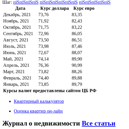
Шаг:
пїЅпїЅпїЅпїЅ
пїЅпїЅпїЅпїЅпїЅпїЅ
пїЅпїЅпїЅпїЅпїЅ
Дата
Курс доллара
Курс евро
Декабрь, 2021
73,76
83,35
Ноябрь, 2021
71,92
82,43
Октябрь, 2021
71,75
83,22
Сентябрь, 2021
72,96
86,05
Август, 2021
73,50
86,51
Июль, 2021
73,98
87,46
Июнь, 2021
72,67
88,07
Май, 2021
74,14
89,90
Апрель, 2021
76,36
90,99
Март, 2021
73,82
88,26
Февраль, 2021
74,40
89,88
Январь, 2021
73,85
89,79
Курсы валют предоставлены сайтом ЦБ РФ
Квартирный калькулятор
Оценка квартир он-лайн
Журнал о недвижимости
Все статьи