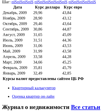
Шаг:
пїЅпїЅпїЅпїЅ
пїЅпїЅпїЅпїЅпїЅпїЅ
пїЅпїЅпїЅпїЅпїЅ
Дата
Курс доллара
Курс евро
Декабрь, 2009
29,96
43,84
Ноябрь, 2009
28,90
43,12
Октябрь, 2009
29,46
43,64
Сентябрь, 2009
30,86
44,87
Август, 2009
31,65
45,09
Июль, 2009
31,51
44,36
Июнь, 2009
31,06
43,53
Май, 2009
31,99
43,58
Апрель, 2009
33,58
44,28
Март, 2009
34,66
45,25
Февраль, 2009
35,81
45,79
Январь, 2009
32,49
42,85
Курсы валют предоставлены сайтом ЦБ РФ
Квартирный калькулятор
Оценка квартир он-лайн
Журнал о недвижимости
Все статьи