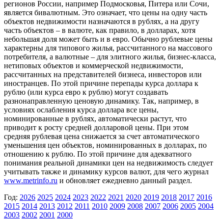
регионов России, например Подмосковья, Питера или Сочи,
является бивалютным. Это означает, что цены на одну часть
объектов недвижимости назначаются в рублях, а на другу
часть объектов – в валюте, как правило, в долларах, хотя
небольшая доля может быть и в евро. Обычно рублевые цены
характерны для типового жилья, рассчитанного на массового
потребителя, а валютные – для элитного жилья, бизнес-класса,
нетиповых объектов и коммерческой недвижимости,
рассчитанных на представителей бизнеса, инвесторов или
иностранцев. По этой причине перепады курса доллара к
рублю (или курса евро к рублю) могут создавать
разнонаправленную ценовую динамику. Так, например, в
условиях ослабления курса доллара все цены,
номинированные в рублях, автоматически растут, что
приводит к росту средней долларовой цены. При этом
средняя рублевая цена снижается за счет автоматического
уменьшения цен объектов, номинированных в долларах, по
отношению к рублю. По этой причине для адекватного
понимания реальной динамики цен на недвижимость следует
учитывать также и динамику курсов валют, для чего журнал
www.metrinfo.ru
и обновляет ежедневно данный раздел.
Год:
2026
2025
2024
2023
2022
2021
2020
2019
2018
2017
2016
2015
2014
2013
2012
2011
2010
2009
2008
2007
2006
2005
2004
2003
2002
2001
2000