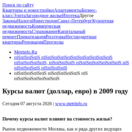
Поиск по сайту
Квартиры и новостройки
Апартаменты
Бизнес-
класс
Элита
Загородное жилье
Ипотека
Другое
Законы
Налоги
Инвестиции
Санкт-Петербург
Курортная
недвижимость
Коммерческая
недвижимость
Страхование
Капитальный
ремонт
Приватизация
Риэлторы
Нестандартные
квартиры
Реновация
Прогнозы
Metrinfo.Ru
пїЅпїЅпїЅпїЅ пїЅпїЅпїЅпїЅпїЅпїЅпїЅпїЅпїЅпїЅпїЅ
пїЅпїЅпїЅпїЅпїЅ, пїЅпїЅпїЅпїЅ пїЅпїЅпїЅпїЅпїЅпїЅпїЅ пїЅ
пїЅпїЅпїЅпїЅ пїЅпїЅпїЅпїЅ
пїЅпїЅпїЅпїЅпїЅ пїЅпїЅпїЅпїЅпїЅ пїЅ
пїЅпїЅпїЅпїЅпїЅпїЅпїЅ
Курсы валют (доллар, евро) в 2009 году
Сегодня 07 августа 2026 |
www.metrinfo.ru
Почему курсы валют влияют на стоимость жилья?
Рынок недвижимости Москвы, как и ряда других ведущих