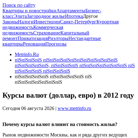
Поиск по сайту
Квартиры и новостройки
Апартаменты
Бизнес-
класс
Элита
Загородное жилье
Ипотека
Другое
Законы
Налоги
Инвестиции
Санкт-Петербург
Курортная
недвижимость
Коммерческая
недвижимость
Страхование
Капитальный
ремонт
Приватизация
Риэлторы
Нестандартные
квартиры
Реновация
Прогнозы
Metrinfo.Ru
пїЅпїЅпїЅпїЅ пїЅпїЅпїЅпїЅпїЅпїЅпїЅпїЅпїЅпїЅпїЅ
пїЅпїЅпїЅпїЅпїЅ, пїЅпїЅпїЅпїЅ пїЅпїЅпїЅпїЅпїЅпїЅпїЅ пїЅ
пїЅпїЅпїЅпїЅ пїЅпїЅпїЅпїЅ
пїЅпїЅпїЅпїЅпїЅ пїЅпїЅпїЅпїЅпїЅ пїЅ
пїЅпїЅпїЅпїЅпїЅпїЅпїЅ
Курсы валют (доллар, евро) в 2012 году
Сегодня 06 августа 2026 |
www.metrinfo.ru
Почему курсы валют влияют на стоимость жилья?
Рынок недвижимости Москвы, как и ряда других ведущих