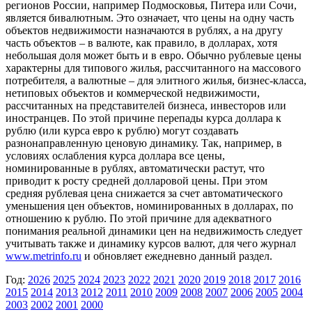
регионов России, например Подмосковья, Питера или Сочи,
является бивалютным. Это означает, что цены на одну часть
объектов недвижимости назначаются в рублях, а на другу
часть объектов – в валюте, как правило, в долларах, хотя
небольшая доля может быть и в евро. Обычно рублевые цены
характерны для типового жилья, рассчитанного на массового
потребителя, а валютные – для элитного жилья, бизнес-класса,
нетиповых объектов и коммерческой недвижимости,
рассчитанных на представителей бизнеса, инвесторов или
иностранцев. По этой причине перепады курса доллара к
рублю (или курса евро к рублю) могут создавать
разнонаправленную ценовую динамику. Так, например, в
условиях ослабления курса доллара все цены,
номинированные в рублях, автоматически растут, что
приводит к росту средней долларовой цены. При этом
средняя рублевая цена снижается за счет автоматического
уменьшения цен объектов, номинированных в долларах, по
отношению к рублю. По этой причине для адекватного
понимания реальной динамики цен на недвижимость следует
учитывать также и динамику курсов валют, для чего журнал
www.metrinfo.ru
и обновляет ежедневно данный раздел.
Год:
2026
2025
2024
2023
2022
2021
2020
2019
2018
2017
2016
2015
2014
2013
2012
2011
2010
2009
2008
2007
2006
2005
2004
2003
2002
2001
2000