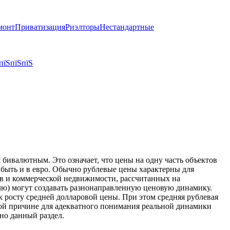
монт
Приватизация
Риэлторы
Нестандартные
пїЅпїЅпїЅ
бивалютным. Это означает, что цены на одну часть объектов
т быть и в евро. Обычно рублевые цены характерны для
тов и коммерческой недвижимости, рассчитанных на
блю) могут создавать разнонаправленную ценовую динамику.
к росту средней долларовой цены. При этом средняя рублевая
той причине для адекватного понимания реальной динамики
но данный раздел.