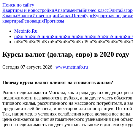
Поиск по сайту
Квартиры и новостройки
Апартаменты
Бизнес-класс
Элита
Загор
Законы
Налоги
Инвестиции
Санкт-Петербург
Курортная недвиж
квартиры
Реновация
Прогнозы
Metrinfo.Ru
пїЅпїЅпїЅпїЅ пїЅпїЅпїЅпїЅпїЅпїЅпїЅпїЅпїЅпїЅпїЅ пїЅпїЅпїЅ
пїЅпїЅпїЅпїЅпїЅ пїЅпїЅпїЅпїЅпїЅ пїЅ пїЅпїЅпїЅпїЅпїЅпїЅп
Курсы валют (доллар, евро) в 2020 году
Сегодня 07 августа 2026 |
www.metrinfo.ru
Почему курсы валют влияют на стоимость жилья?
Рынок недвижимости Москвы, как и ряда других ведущих регио
недвижимости назначаются в рублях, а на другу часть объектов
типового жилья, рассчитанного на массового потребителя, а в
представителей бизнеса, инвесторов или иностранцев. По этой
Так, например, в условиях ослабления курса доллара все цены
цена снижается за счет автоматического уменьшения цен объе
цен на недвижимость следует учитывать также и динамику кур