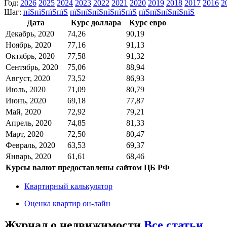
Год:
2026
2025
2024
2023
2022
2021
2020
2019
2018
2017
2016
2
Шаг:
пїЅпїЅпїЅпїЅ
пїЅпїЅпїЅпїЅпїЅпїЅ
пїЅпїЅпїЅпїЅпїЅ
Дата
Курс доллара
Курс евро
Декабрь, 2020
74,26
90,19
Ноябрь, 2020
77,16
91,13
Октябрь, 2020
77,58
91,32
Сентябрь, 2020
75,06
88,94
Август, 2020
73,52
86,93
Июль, 2020
71,09
80,79
Июнь, 2020
69,18
77,87
Май, 2020
72,92
79,21
Апрель, 2020
74,85
81,33
Март, 2020
72,50
80,47
Февраль, 2020
63,53
69,37
Январь, 2020
61,61
68,46
Курсы валют предоставлены сайтом ЦБ РФ
Квартирный калькулятор
Оценка квартир он-лайн
Журнал о недвижимости
Все статьи