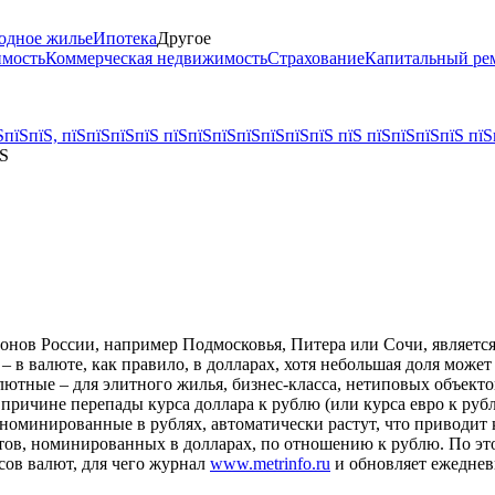
одное жилье
Ипотека
Другое
имость
Коммерческая недвижимость
Страхование
Капитальный ре
пїЅпїЅ, пїЅпїЅпїЅпїЅ пїЅпїЅпїЅпїЅпїЅпїЅпїЅ пїЅ пїЅпїЅпїЅпїЅ пїЅ
їЅ
нов России, например Подмосковья, Питера или Сочи, является 
 – в валюте, как правило, в долларах, хотя небольшая доля може
алютные – для элитного жилья, бизнес-класса, нетиповых объек
 причине перепады курса доллара к рублю (или курса евро к ру
, номинированные в рублях, автоматически растут, что приводит 
ктов, номинированных в долларах, по отношению к рублю. По э
сов валют, для чего журнал
www.metrinfo.ru
и обновляет ежеднев