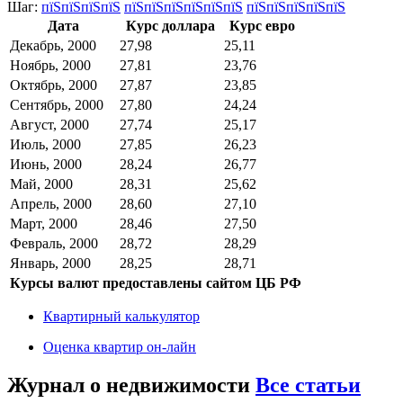
Шаг:
пїЅпїЅпїЅпїЅ
пїЅпїЅпїЅпїЅпїЅпїЅ
пїЅпїЅпїЅпїЅпїЅ
Дата
Курс доллара
Курс евро
Декабрь, 2000
27,98
25,11
Ноябрь, 2000
27,81
23,76
Октябрь, 2000
27,87
23,85
Сентябрь, 2000
27,80
24,24
Август, 2000
27,74
25,17
Июль, 2000
27,85
26,23
Июнь, 2000
28,24
26,77
Май, 2000
28,31
25,62
Апрель, 2000
28,60
27,10
Март, 2000
28,46
27,50
Февраль, 2000
28,72
28,29
Январь, 2000
28,25
28,71
Курсы валют предоставлены сайтом ЦБ РФ
Квартирный калькулятор
Оценка квартир он-лайн
Журнал о недвижимости
Все статьи