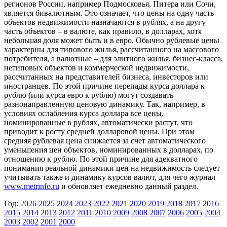
регионов России, например Подмосковья, Питера или Сочи,
является бивалютным. Это означает, что цены на одну часть
объектов недвижимости назначаются в рублях, а на другу
часть объектов – в валюте, как правило, в долларах, хотя
небольшая доля может быть и в евро. Обычно рублевые цены
характерны для типового жилья, рассчитанного на массового
потребителя, а валютные – для элитного жилья, бизнес-класса,
нетиповых объектов и коммерческой недвижимости,
рассчитанных на представителей бизнеса, инвесторов или
иностранцев. По этой причине перепады курса доллара к
рублю (или курса евро к рублю) могут создавать
разнонаправленную ценовую динамику. Так, например, в
условиях ослабления курса доллара все цены,
номинированные в рублях, автоматически растут, что
приводит к росту средней долларовой цены. При этом
средняя рублевая цена снижается за счет автоматического
уменьшения цен объектов, номинированных в долларах, по
отношению к рублю. По этой причине для адекватного
понимания реальной динамики цен на недвижимость следует
учитывать также и динамику курсов валют, для чего журнал
www.metrinfo.ru
и обновляет ежедневно данный раздел.
Год:
2026
2025
2024
2023
2022
2021
2020
2019
2018
2017
2016
2015
2014
2013
2012
2011
2010
2009
2008
2007
2006
2005
2004
2003
2002
2001
2000