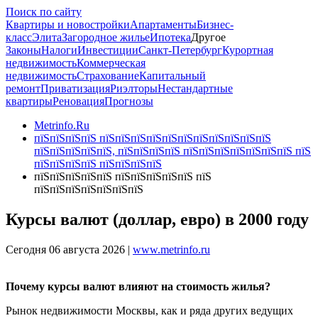
Поиск по сайту
Квартиры и новостройки
Апартаменты
Бизнес-
класс
Элита
Загородное жилье
Ипотека
Другое
Законы
Налоги
Инвестиции
Санкт-Петербург
Курортная
недвижимость
Коммерческая
недвижимость
Страхование
Капитальный
ремонт
Приватизация
Риэлторы
Нестандартные
квартиры
Реновация
Прогнозы
Metrinfo.Ru
пїЅпїЅпїЅпїЅ пїЅпїЅпїЅпїЅпїЅпїЅпїЅпїЅпїЅпїЅпїЅ
пїЅпїЅпїЅпїЅпїЅ, пїЅпїЅпїЅпїЅ пїЅпїЅпїЅпїЅпїЅпїЅпїЅ пїЅ
пїЅпїЅпїЅпїЅ пїЅпїЅпїЅпїЅ
пїЅпїЅпїЅпїЅпїЅ пїЅпїЅпїЅпїЅпїЅ пїЅ
пїЅпїЅпїЅпїЅпїЅпїЅпїЅ
Курсы валют (доллар, евро) в 2000 году
Сегодня 06 августа 2026 |
www.metrinfo.ru
Почему курсы валют влияют на стоимость жилья?
Рынок недвижимости Москвы, как и ряда других ведущих