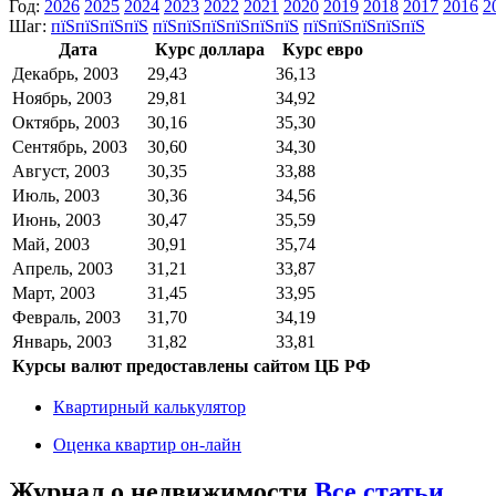
Год:
2026
2025
2024
2023
2022
2021
2020
2019
2018
2017
2016
2
Шаг:
пїЅпїЅпїЅпїЅ
пїЅпїЅпїЅпїЅпїЅпїЅ
пїЅпїЅпїЅпїЅпїЅ
Дата
Курс доллара
Курс евро
Декабрь, 2003
29,43
36,13
Ноябрь, 2003
29,81
34,92
Октябрь, 2003
30,16
35,30
Сентябрь, 2003
30,60
34,30
Август, 2003
30,35
33,88
Июль, 2003
30,36
34,56
Июнь, 2003
30,47
35,59
Май, 2003
30,91
35,74
Апрель, 2003
31,21
33,87
Март, 2003
31,45
33,95
Февраль, 2003
31,70
34,19
Январь, 2003
31,82
33,81
Курсы валют предоставлены сайтом ЦБ РФ
Квартирный калькулятор
Оценка квартир он-лайн
Журнал о недвижимости
Все статьи