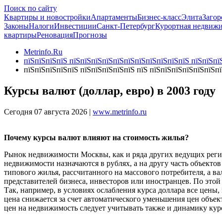
Поиск по сайту
Квартиры и новостройки
Апартаменты
Бизнес-класс
Элита
Загор
Законы
Налоги
Инвестиции
Санкт-Петербург
Курортная недвиж
квартиры
Реновация
Прогнозы
Metrinfo.Ru
пїЅпїЅпїЅпїЅ пїЅпїЅпїЅпїЅпїЅпїЅпїЅпїЅпїЅпїЅпїЅ пїЅпїЅпїЅ
пїЅпїЅпїЅпїЅпїЅ пїЅпїЅпїЅпїЅпїЅ пїЅ пїЅпїЅпїЅпїЅпїЅпїЅп
Курсы валют (доллар, евро) в 2003 году
Сегодня 07 августа 2026 |
www.metrinfo.ru
Почему курсы валют влияют на стоимость жилья?
Рынок недвижимости Москвы, как и ряда других ведущих регио
недвижимости назначаются в рублях, а на другу часть объектов
типового жилья, рассчитанного на массового потребителя, а в
представителей бизнеса, инвесторов или иностранцев. По этой
Так, например, в условиях ослабления курса доллара все цены
цена снижается за счет автоматического уменьшения цен объе
цен на недвижимость следует учитывать также и динамику кур