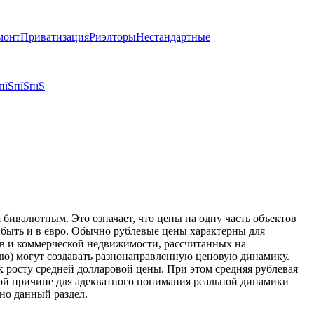
монт
Приватизация
Риэлторы
Нестандартные
пїЅпїЅпїЅ
бивалютным. Это означает, что цены на одну часть объектов
т быть и в евро. Обычно рублевые цены характерны для
тов и коммерческой недвижимости, рассчитанных на
блю) могут создавать разнонаправленную ценовую динамику.
к росту средней долларовой цены. При этом средняя рублевая
той причине для адекватного понимания реальной динамики
но данный раздел.