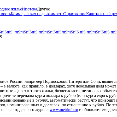
одное жилье
Ипотека
Другое
имость
Коммерческая недвижимость
Страхование
Капитальный ре
пїЅпїЅ, пїЅпїЅпїЅпїЅ пїЅпїЅпїЅпїЅпїЅпїЅпїЅ пїЅ пїЅпїЅпїЅпїЅ пїЅ
їЅ
нов России, например Подмосковья, Питера или Сочи, является 
 – в валюте, как правило, в долларах, хотя небольшая доля може
алютные – для элитного жилья, бизнес-класса, нетиповых объек
 причине перепады курса доллара к рублю (или курса евро к ру
, номинированные в рублях, автоматически растут, что приводит 
ктов, номинированных в долларах, по отношению к рублю. По э
сов валют, для чего журнал
www.metrinfo.ru
и обновляет ежеднев