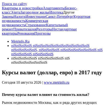
Поиск по сайту
Квартиры и новостройки
Апартаменты
Бизнес-
класс
Элита
Загородное жилье
Ипотека
Другое
Законы
Налоги
Инвестиции
Санкт-Петербург
Курортная
недвижимость
Коммерческая
недвижимость
Страхование
Капитальный
ремонт
Приватизация
Риэлторы
Нестандартные
квартиры
Реновация
Прогнозы
Metrinfo.Ru
пїЅпїЅпїЅпїЅ пїЅпїЅпїЅпїЅпїЅпїЅпїЅпїЅпїЅпїЅпїЅ
пїЅпїЅпїЅпїЅпїЅ, пїЅпїЅпїЅпїЅ пїЅпїЅпїЅпїЅпїЅпїЅпїЅ пїЅ
пїЅпїЅпїЅпїЅ пїЅпїЅпїЅпїЅ
пїЅпїЅпїЅпїЅпїЅ пїЅпїЅпїЅпїЅпїЅ пїЅ
пїЅпїЅпїЅпїЅпїЅпїЅпїЅ
Курсы валют (доллар, евро) в 2017 году
Сегодня 10 августа 2026 |
www.metrinfo.ru
Почему курсы валют влияют на стоимость жилья?
Рынок недвижимости Москвы, как и ряда других ведущих