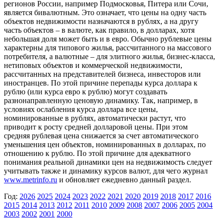
регионов России, например Подмосковья, Питера или Сочи,
является бивалютным. Это означает, что цены на одну часть
объектов недвижимости назначаются в рублях, а на другу
часть объектов – в валюте, как правило, в долларах, хотя
небольшая доля может быть и в евро. Обычно рублевые цены
характерны для типового жилья, рассчитанного на массового
потребителя, а валютные – для элитного жилья, бизнес-класса,
нетиповых объектов и коммерческой недвижимости,
рассчитанных на представителей бизнеса, инвесторов или
иностранцев. По этой причине перепады курса доллара к
рублю (или курса евро к рублю) могут создавать
разнонаправленную ценовую динамику. Так, например, в
условиях ослабления курса доллара все цены,
номинированные в рублях, автоматически растут, что
приводит к росту средней долларовой цены. При этом
средняя рублевая цена снижается за счет автоматического
уменьшения цен объектов, номинированных в долларах, по
отношению к рублю. По этой причине для адекватного
понимания реальной динамики цен на недвижимость следует
учитывать также и динамику курсов валют, для чего журнал
www.metrinfo.ru
и обновляет ежедневно данный раздел.
Год:
2026
2025
2024
2023
2022
2021
2020
2019
2018
2017
2016
2015
2014
2013
2012
2011
2010
2009
2008
2007
2006
2005
2004
2003
2002
2001
2000