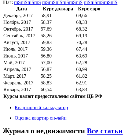
Шаг:
пїЅпїЅпїЅпїЅ
пїЅпїЅпїЅпїЅпїЅпїЅ
пїЅпїЅпїЅпїЅпїЅ
Дата
Курс доллара
Курс евро
Декабрь, 2017
58,91
69,66
Ноябрь, 2017
58,37
68,33
Октябрь, 2017
57,69
68,32
Сентябрь, 2017
58,26
69,19
Август, 2017
59,83
70,28
Июль, 2017
59,36
67,44
Июнь, 2017
56,80
63,69
Май, 2017
57,00
62,28
Апрель, 2017
56,87
60,99
Март, 2017
58,25
61,82
Февраль, 2017
58,83
62,91
Январь, 2017
60,54
63,83
Курсы валют предоставлены сайтом ЦБ РФ
Квартирный калькулятор
Оценка квартир он-лайн
Журнал о недвижимости
Все статьи