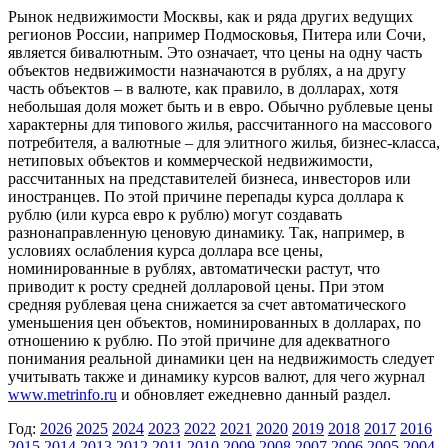
Рынок недвижимости Москвы, как и ряда других ведущих
регионов России, например Подмосковья, Питера или Сочи,
является бивалютным. Это означает, что цены на одну часть
объектов недвижимости назначаются в рублях, а на другу
часть объектов – в валюте, как правило, в долларах, хотя
небольшая доля может быть и в евро. Обычно рублевые цены
характерны для типового жилья, рассчитанного на массового
потребителя, а валютные – для элитного жилья, бизнес-класса,
нетиповых объектов и коммерческой недвижимости,
рассчитанных на представителей бизнеса, инвесторов или
иностранцев. По этой причине перепады курса доллара к
рублю (или курса евро к рублю) могут создавать
разнонаправленную ценовую динамику. Так, например, в
условиях ослабления курса доллара все цены,
номинированные в рублях, автоматически растут, что
приводит к росту средней долларовой цены. При этом
средняя рублевая цена снижается за счет автоматического
уменьшения цен объектов, номинированных в долларах, по
отношению к рублю. По этой причине для адекватного
понимания реальной динамики цен на недвижимость следует
учитывать также и динамику курсов валют, для чего журнал
www.metrinfo.ru
и обновляет ежедневно данный раздел.
Год:
2026
2025
2024
2023
2022
2021
2020
2019
2018
2017
2016
2015
2014
2013
2012
2011
2010
2009
2008
2007
2006
2005
2004