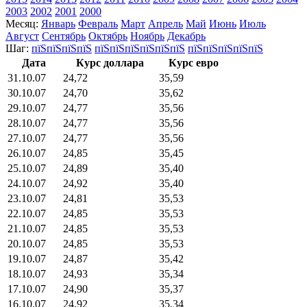
2003
2002
2001
2000
Месяц:
Январь
Февраль
Март
Апрель
Май
Июнь
Июль
Август
Сентябрь
Октябрь
Ноябрь
Декабрь
Шаг:
пїЅпїЅпїЅпїЅ
пїЅпїЅпїЅпїЅпїЅпїЅ
пїЅпїЅпїЅпїЅпїЅ
Дата
Курс доллара
Курс евро
31.10.07
24,72
35,59
30.10.07
24,70
35,62
29.10.07
24,77
35,56
28.10.07
24,77
35,56
27.10.07
24,77
35,56
26.10.07
24,85
35,45
25.10.07
24,89
35,40
24.10.07
24,92
35,40
23.10.07
24,81
35,53
22.10.07
24,85
35,53
21.10.07
24,85
35,53
20.10.07
24,85
35,53
19.10.07
24,87
35,42
18.10.07
24,93
35,34
17.10.07
24,90
35,37
16.10.07
24,92
35,34