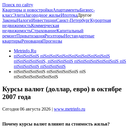
Поиск по сайту
Квартиры и новостройки
Апартаменты
Бизнес-
класс
Элита
Загородное жилье
Ипотека
Другое
Законы
Налоги
Инвестиции
Санкт-Петербург
Курортная
недвижимость
Коммерческая
недвижимость
Страхование
Капитальный
ремонт
Приватизация
Риэлторы
Нестандартные
квартиры
Реновация
Прогнозы
Metrinfo.Ru
пїЅпїЅпїЅпїЅ пїЅпїЅпїЅпїЅпїЅпїЅпїЅпїЅпїЅпїЅпїЅ
пїЅпїЅпїЅпїЅпїЅ, пїЅпїЅпїЅпїЅ пїЅпїЅпїЅпїЅпїЅпїЅпїЅ пїЅ
пїЅпїЅпїЅпїЅ пїЅпїЅпїЅпїЅ
пїЅпїЅпїЅпїЅпїЅ пїЅпїЅпїЅпїЅпїЅ пїЅ
пїЅпїЅпїЅпїЅпїЅпїЅпїЅ
Курсы валют (доллар, евро) в октябре
2007 года
Сегодня 06 августа 2026 |
www.metrinfo.ru
Почему курсы валют влияют на стоимость жилья?