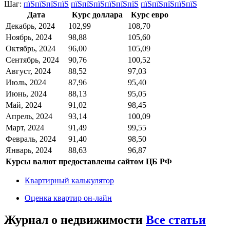
Шаг:
пїЅпїЅпїЅпїЅ
пїЅпїЅпїЅпїЅпїЅпїЅ
пїЅпїЅпїЅпїЅпїЅ
Дата
Курс доллара
Курс евро
Декабрь, 2024
102,99
108,70
Ноябрь, 2024
98,88
105,60
Октябрь, 2024
96,00
105,09
Сентябрь, 2024
90,76
100,52
Август, 2024
88,52
97,03
Июль, 2024
87,96
95,40
Июнь, 2024
88,13
95,05
Май, 2024
91,02
98,45
Апрель, 2024
93,14
100,09
Март, 2024
91,49
99,55
Февраль, 2024
91,40
98,50
Январь, 2024
88,63
96,87
Курсы валют предоставлены сайтом ЦБ РФ
Квартирный калькулятор
Оценка квартир он-лайн
Журнал о недвижимости
Все статьи