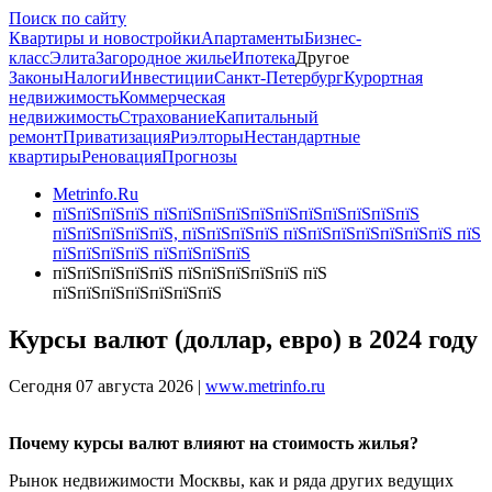
Поиск по сайту
Квартиры и новостройки
Апартаменты
Бизнес-
класс
Элита
Загородное жилье
Ипотека
Другое
Законы
Налоги
Инвестиции
Санкт-Петербург
Курортная
недвижимость
Коммерческая
недвижимость
Страхование
Капитальный
ремонт
Приватизация
Риэлторы
Нестандартные
квартиры
Реновация
Прогнозы
Metrinfo.Ru
пїЅпїЅпїЅпїЅ пїЅпїЅпїЅпїЅпїЅпїЅпїЅпїЅпїЅпїЅпїЅ
пїЅпїЅпїЅпїЅпїЅ, пїЅпїЅпїЅпїЅ пїЅпїЅпїЅпїЅпїЅпїЅпїЅ пїЅ
пїЅпїЅпїЅпїЅ пїЅпїЅпїЅпїЅ
пїЅпїЅпїЅпїЅпїЅ пїЅпїЅпїЅпїЅпїЅ пїЅ
пїЅпїЅпїЅпїЅпїЅпїЅпїЅ
Курсы валют (доллар, евро) в 2024 году
Сегодня 07 августа 2026 |
www.metrinfo.ru
Почему курсы валют влияют на стоимость жилья?
Рынок недвижимости Москвы, как и ряда других ведущих