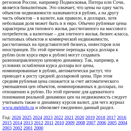
регионов России, например Подмосковья, Питера или Сочи,
является бивалютным. Это означает, что цены на одну часть
объектов недвижимости назначаются в рублях, а на другу
часть объектов – в валюте, как правило, в долларах, хотя
небольшая доля может быть и в евро. Обычно рублевые цены
характерны для типового жилья, рассчитанного на массового
потребителя, а валютные – для элитного жилья, бизнес-класса,
нетиповых объектов и коммерческой недвижимости,
рассчитанных на представителей бизнеса, инвесторов или
иностранцев. По этой причине перепады курса доллара к
рублю (или курса евро к рублю) могут создавать
разнонаправленную ценовую динамику. Так, например, в
условиях ослабления курса доллара все цены,
номинированные в рублях, автоматически растут, что
приводит к росту средней долларовой цены. При этом
средняя рублевая цена снижается за счет автоматического
уменьшения цен объектов, номинированных в долларах, по
отношению к рублю. По этой причине для адекватного
понимания реальной динамики цен на недвижимость следует
учитывать также и динамику курсов валют, для чего журнал
www.metrinfo.ru
и обновляет ежедневно данный раздел.
Год:
2026
2025
2024
2023
2022
2021
2020
2019
2018
2017
2016
2015
2014
2013
2012
2011
2010
2009
2008
2007
2006
2005
2004
2003
2002
2001
2000