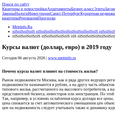
Поиск по сайту
Квартиры и новостройки
Апартаменты
Бизнес-класс
Элита
Загор
Законы
Налоги
Инвестиции
Санкт-Петербург
Курортная недвиж
квартиры
Реновация
Прогнозы
Metrinfo.Ru
пїЅпїЅпїЅпїЅ пїЅпїЅпїЅпїЅпїЅпїЅпїЅпїЅпїЅпїЅпїЅ пїЅпїЅпїЅ
пїЅпїЅпїЅпїЅпїЅ пїЅпїЅпїЅпїЅпїЅ пїЅ пїЅпїЅпїЅпїЅпїЅпїЅп
Курсы валют (доллар, евро) в 2019 году
Сегодня 06 августа 2026 |
www.metrinfo.ru
Почему курсы валют влияют на стоимость жилья?
Рынок недвижимости Москвы, как и ряда других ведущих регио
недвижимости назначаются в рублях, а на другу часть объектов
типового жилья, рассчитанного на массового потребителя, а в
представителей бизнеса, инвесторов или иностранцев. По этой
Так, например, в условиях ослабления курса доллара все цены
цена снижается за счет автоматического уменьшения цен объе
цен на недвижимость следует учитывать также и динамику кур