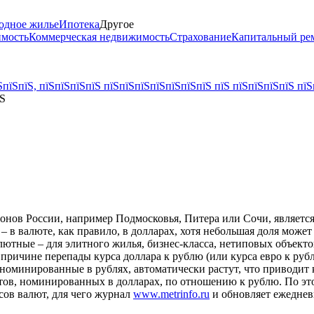
одное жилье
Ипотека
Другое
имость
Коммерческая недвижимость
Страхование
Капитальный ре
пїЅпїЅ, пїЅпїЅпїЅпїЅ пїЅпїЅпїЅпїЅпїЅпїЅпїЅ пїЅ пїЅпїЅпїЅпїЅ пїЅ
їЅ
нов России, например Подмосковья, Питера или Сочи, является 
 – в валюте, как правило, в долларах, хотя небольшая доля може
алютные – для элитного жилья, бизнес-класса, нетиповых объек
 причине перепады курса доллара к рублю (или курса евро к ру
, номинированные в рублях, автоматически растут, что приводит 
ктов, номинированных в долларах, по отношению к рублю. По э
сов валют, для чего журнал
www.metrinfo.ru
и обновляет ежеднев