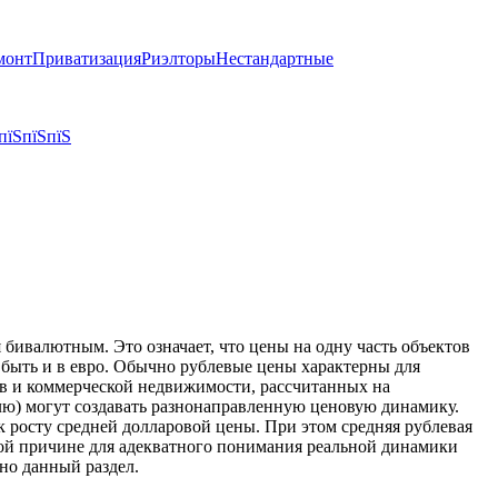
монт
Приватизация
Риэлторы
Нестандартные
пїЅпїЅпїЅ
бивалютным. Это означает, что цены на одну часть объектов
т быть и в евро. Обычно рублевые цены характерны для
тов и коммерческой недвижимости, рассчитанных на
блю) могут создавать разнонаправленную ценовую динамику.
к росту средней долларовой цены. При этом средняя рублевая
той причине для адекватного понимания реальной динамики
но данный раздел.