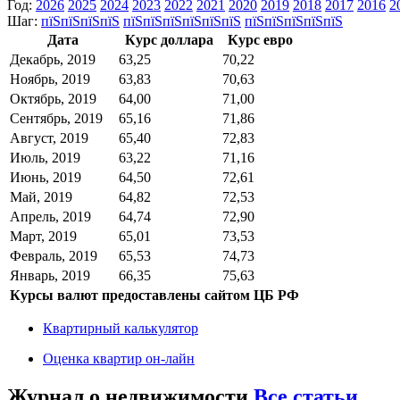
Год:
2026
2025
2024
2023
2022
2021
2020
2019
2018
2017
2016
2
Шаг:
пїЅпїЅпїЅпїЅ
пїЅпїЅпїЅпїЅпїЅпїЅ
пїЅпїЅпїЅпїЅпїЅ
Дата
Курс доллара
Курс евро
Декабрь, 2019
63,25
70,22
Ноябрь, 2019
63,83
70,63
Октябрь, 2019
64,00
71,00
Сентябрь, 2019
65,16
71,86
Август, 2019
65,40
72,83
Июль, 2019
63,22
71,16
Июнь, 2019
64,50
72,61
Май, 2019
64,82
72,53
Апрель, 2019
64,74
72,90
Март, 2019
65,01
73,53
Февраль, 2019
65,53
74,73
Январь, 2019
66,35
75,63
Курсы валют предоставлены сайтом ЦБ РФ
Квартирный калькулятор
Оценка квартир он-лайн
Журнал о недвижимости
Все статьи